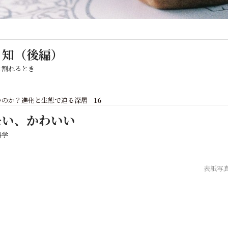
る知（後編）
と割れるとき
のか？――進化と生態で迫る深層
16
モい、かわいい
科学
表紙写