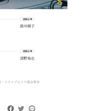
8
連載記事
酒井朋子
連載記事
深野祐也
真・スクリプカリウ落合安奈