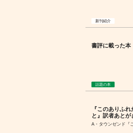
新刊紹介
書評に載った本 
話題の本
『このありふれ
と』訳者あとが
A・タウンゼンド『