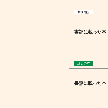
新刊紹介
書評に載った本 
話題の本
書評に載った本 