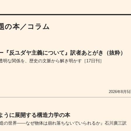
題の本／コラム
ー『反ユダヤ主義について』訳者あとがき（抜粋）
透明な関係を、歴史の文脈から解き明かす［17日刊］
2026年8月5
ように展開する構造力学の本
構造の世界――なぜ物体は崩れ落ちないでいられるか』石川廣三訳