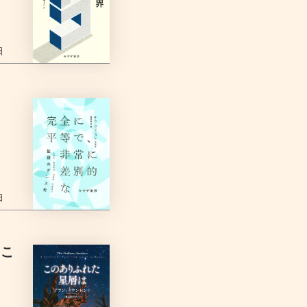
日
日
たこ