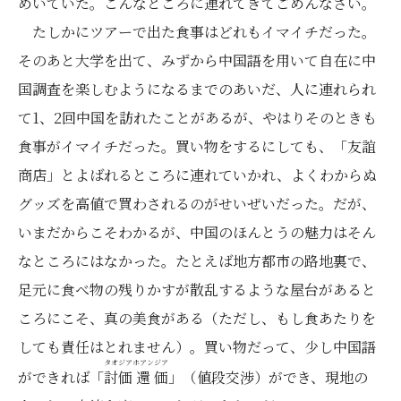
めいていた。こんなところに連れてきてごめんなさい。
たしかにツアーで出た食事はどれもイマイチだった。
そのあと大学を出て、みずから中国語を用いて自在に中
国調査を楽しむようになるまでのあいだ、人に連れられ
て1、2回中国を訪れたことがあるが、やはりそのときも
食事がイマイチだった。買い物をするにしても、「友誼
商店」とよばれるところに連れていかれ、よくわからぬ
グッズを高値で買わされるのがせいぜいだった。だが、
いまだからこそわかるが、中国のほんとうの魅力はそん
なところにはなかった。たとえば地方都市の路地裏で、
足元に食べ物の残りかすが散乱するような屋台があると
ころにこそ、真の美食がある（ただし、もし食あたりを
しても責任はとれません）。買い物だって、少し中国語
タオ
ジア
ホアン
ジア
ができれば「
討
価
還
価
」（値段交渉）ができ、現地の