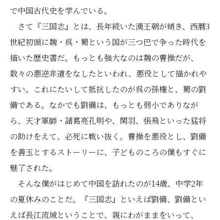
で中国古代史を学んでいる。
さて『三国志』とは、長年続いた漢王朝が傾き、西暦3
世紀初頭に魏・呉・蜀という国が三つ巴で争った時代を
描いた歴史書だ。もっとも強大なのは魏の曹操だが、
数々の悪逆非道をなしたといわれ、悪役として描かれや
すい。これにたいして抵抗したのが呉の孫権と、蜀の劉
備である。なかでも劉備は、もっとも弱小でありなが
ら、天才軍師・諸葛亮孔明や、関羽、張飛といった猛将
の助けをえて、必死に戦い抜く。曹操を悪役とし、劉備
を善玉とするストーリーに、子どものころの僕もすぐに
魅了された。
そんな僕がはじめて中国を訪れたのが14歳、中学2年
の夏休みのことだ。『三国志』といえば劉備、劉備とい
えば長江流域ということで、親にわがままをいって、