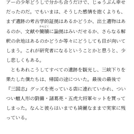
アーの少年どうしで分かち合うだけで、じゅうぶん幸せ
だったのだ。でもいまは、そうした感情を抱くよりも、
まず遺跡の考古学的証拠はあるかどうか、出土遺物はあ
かん
どく
るのか、文献や
簡
牘
に論拠はみいだせるか、さらなる解
釈の余地はあるのかどうか等々にどうしても目が向いて
しまう。これが研究者になるということかと思うと、少
し悲しくもある。
ともあれこうしてすべての遺跡を観光し、三峡下りを
果たした僕たちは、帰国の途についた。最後の最後で
『三国志』グッズを売っている店に連れていかれ、つい
つい蠟人形の劉備・諸葛亮・五虎大将軍セットを買って
しまった。なんと彼らはいまでも綺麗なままで実家に残
っている。