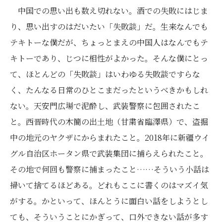
中国での思い出も数え切れない。酒での失敗にはじま
り、思い出すのはだいたい「失敗談」だ。生来なんでも
テキトーな僕だが、ちょっとまえの中国人はなんでもテ
キトーであり、じつに相性がよかった。そんな僕にとっ
て、ほとんどの「失敗談」はいわゆる失敗談ですらな
く、たんなる日常のひとこまだったというべきかもしれ
ない。天安門広場で泥酔し、武装警察に包囲されたこ
と。西晋時代の木簡の出土地（甘粛省臨澤県）で、盗掘
中の地元のヤクザにからまれたこと。2018年に新疆ウイ
グル自治区ホータン県で武装集団に捕らえられたこと。
その地で何回も警察に捕まったこと……そういう小話は
掃いて捨てるほどある。どれもここに書くのはマズイ気
がする。かといって、ほんとうに面白い話をしようとし
ても、そういうことにかぎって、口外できない話が多す