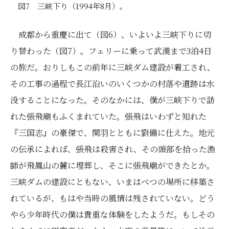
図7 三峡下り（1994年8月）。
成都から重慶に出て（図6）、いよいよ三峡下りに切
り替わった（図7）。フェリーに乗って武漢まで3泊4日
の旅だ。おりしもこの前年に三峡ダム建設が着工され、
その工事の過程で長江沿いのいくつかの村落や遺跡は水
没することになった。そのなかには、僕が三峡下りで訪
れた張飛廟もふくまれていた。張飛はいわずと知れた
『三国志』の豪傑で、関羽とともに劉備に仕えた。地元
の伝承によれば、張飛は殺害され、その頭部を拾った漁
師が飛鳳山の麓に埋葬し、そこに張飛廟ができたとか。
三峡ダムの建設にともない、いまはべつの場所に移築さ
れているが、もはや当時の風情は残されていない。どう
やら少年時代の僕は貴重な体験をしたようだ。もしその