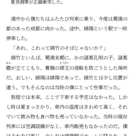
夏侯淵軍が正面衝突した。
漢中から僕たちはふたたび列車に乗り、今度は蜀漢の
都のあった成都に向かった。途中、綿陽という駅で一時
停車した。
「あれ、これって綿竹のそばじゃないか？」
綿竹といえば、蜀漢末期に、かの諸葛孔明の子、諸葛
せん
とう
がい
瞻
が立てこもり、曹魏の
鄧
艾
の侵略を防ごうとした場所
だ。おしい、綿陽は綿陽であって、綿竹とは少し位置が
違う。でもそんなのは当時の僕にとって些事だった。
旅程では本来、ここで下車する予定はなかった。しか
し時は夏まっさかり、車内の温度はきわめて高く、それ
でいて飲み物も食べ物も売っていなかった。当時の寝台
列車には空調設備がなく、車内販売もなかったのだ。僕
はそれを口実に、少しだけ綿陽駅のホームに降りた。そ