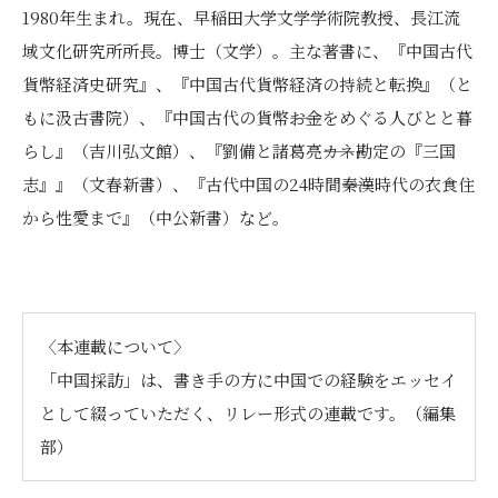
1980年生まれ。現在、早稲田大学文学学術院教授、長江流
域文化研究所所長。博士（文学）。主な著書に、『中国古代
貨幣経済史研究』、『中国古代貨幣経済の持続と転換』（と
もに汲古書院）、『中国古代の貨幣――お金をめぐる人びとと暮
らし』（吉川弘文館）、『劉備と諸葛亮――カネ勘定の『三国
志』』（文春新書）、『古代中国の24時間――秦漢時代の衣食住
から性愛まで』（中公新書）など。
〈本連載について〉
「中国採訪」は、書き手の方に中国での経験をエッセイ
として綴っていただく、リレー形式の連載です。（編集
部）