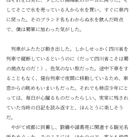
してそこで水を売っている人から水を買い、すぐに車内
に戻った。そのブランド名もわからぬ水を飲んだ時点
で、僕は蜀軍に加わった気がした。
列車がふたたび動き出した。しかしせっかく四川省を
列車で縦断しているというのに（だって四川省こそは蜀
の拠点なのだ！）、色気のない旅だった。途中下車をす
ることもなく、寝台列車で夜間に移動しているため、車
窓からの眺めもいまいちだった。それでも柿沼少年にと
っては、毎日が心躍るものだったらしい。実家に残され
ていた当時の日記を読み返すと、ほんとうに楽しそう
だ。
やがて成都に到着し、劉備や諸葛亮に関連する観光名
所をめぐった。そのころには、ほかのツアー客とも仲良