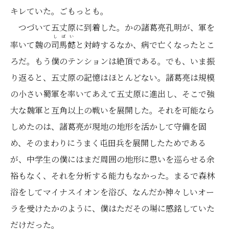
キレていた。ごもっとも。
つづいて五丈原に到着した。かの諸葛亮孔明が、軍を
し
ば
い
率いて魏の
司
馬
懿
と対峙するなか、病で亡くなったとこ
ろだ。もう僕のテンションは絶頂である。でも、いま振
り返ると、五丈原の記憶はほとんどない。諸葛亮は規模
の小さい蜀軍を率いてあえて五丈原に進出し、そこで強
大な魏軍と互角以上の戦いを展開した。それを可能なら
しめたのは、諸葛亮が現地の地形を活かして守備を固
め、そのまわりにうまく屯田兵を展開したためである
が、中学生の僕にはまだ周囲の地形に思いを巡らせる余
裕もなく、それを分析する能力もなかった。まるで森林
浴をしてマイナスイオンを浴び、なんだか神々しいオー
ラを受けたかのように、僕はただその場に感銘していた
だけだった。