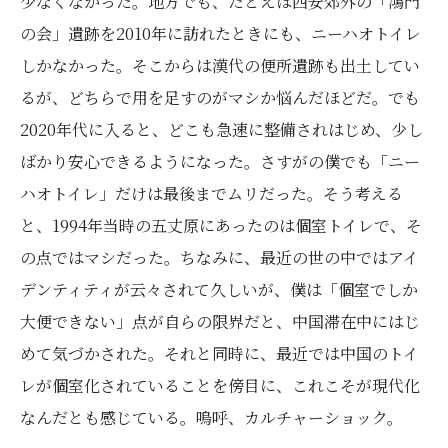
少なくなかった。地方でも、たとえば西安郊外の「鴻門
の会」遺跡を2010年に訪れたときにも、ニーハオトイレ
しかなかった。そこからは漢代の便所遺跡も出土してい
るが、どちらで用を足すのがマシか悩んだほどだ。でも
2020年代に入ると、どこも急速に整備されはじめ、少し
ばかり安心できるようになった。さすがの僕でも「ニー
ハオトイレ」だけは最後までムリだった。そう考える
と、1994年当時の五丈原にあったのは個室トイレで、そ
の点ではマシだった。ちなみに、最近の世の中ではアイ
デンティティが云々されて久しいが、僕は「個室でしか
大便できない」点が自らの限界だと、中国滞在中にはじ
めて気づかされた。それと同時に、最近では中国のトイ
レが個室化されていることを傍目に、これこそが現代化
なんだとも感じている。嗚呼、カルチャーショック。