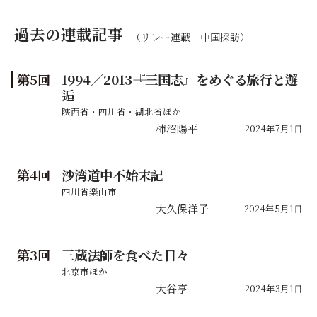
過去の連載記事
（リレー連載 中国採訪）
1994／2013――『三国志』をめぐる旅行と邂
5
逅
陝西省・四川省・湖北省ほか
柿沼陽平
2024年7月1日
沙湾道中不始末記
4
四川省楽山市
大久保洋子
2024年5月1日
三蔵法師を食べた日々
3
北京市ほか
大谷亨
2024年3月1日