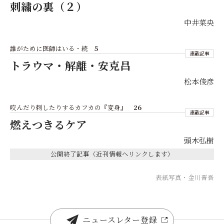
刺繍の裏（２）
中井菜央
誰がために医師はいる・続
5
連載記事
トラウマ・解離・安克昌
松本俊彦
咬んだり刺したりするカフカの『変身』
26
連載記事
燃えつきるケア
頭木弘樹
表紙写真・金川晋吾
ニュースレター登録