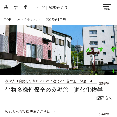
no.20 | 2025年4月号
バックナンバー
2025年4月号
TOP
4
なぜ人は自然を守りたいのか？――進化と生態で迫る深層
3
連載記事
生物多様性保全のカギ② 進化生物学
深野祐也
ゆれる水脈――写真 表象のさきに
4
連載記事