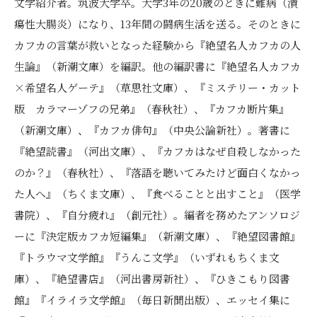
文学紹介者。筑波大学卒。大学3年の20歳のときに難病（潰
瘍性大腸炎）になり、13年間の闘病生活を送る。そのときに
カフカの言葉が救いとなった経験から『絶望名人カフカの人
生論』（新潮文庫）を編訳。他の編訳書に『絶望名人カフカ
×希望名人ゲーテ』（草思社文庫）、『ミステリー・カット
版 カラマーゾフの兄弟』（春秋社）、『カフカ断片集』
（新潮文庫）、『カフカ俳句』（中央公論新社）。著書に
『絶望読書』（河出文庫）、『カフカはなぜ自殺しなかった
のか？』（春秋社）、『落語を聴いてみたけど面白くなかっ
た人へ』（ちくま文庫）、『食べることと出すこと』（医学
書院）、『自分疲れ』（創元社）。編者を務めたアンソロジ
ーに『決定版カフカ短編集』（新潮文庫）、『絶望図書館』
『トラウマ文学館』『うんこ文学』（いずれもちくま文
庫）、『絶望書店』（河出書房新社）、『ひきこもり図書
館』『イライラ文学館』（毎日新聞出版）、エッセイ集に