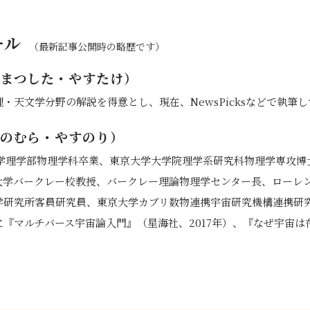
ール
（最新記事公開時の略歴です）
まつした・やすたけ）
・天文学分野の解説を得意とし、現在、NewsPicksなどで執筆
のむら・やすのり）
大学理学部物理学科卒業、東京大学大学院理学系研究科物理学専攻
大学バークレー校教授、バークレー理論物理学センター長、ローレ
学研究所客員研究員、東京大学カブリ数物連携宇宙研究機構連携研
『マルチバース宇宙論入門』（星海社、2017年）、『なぜ宇宙は