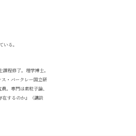
している。
博士課程修了。理学博士。
ンス・バークレー国立研
究員。専門は素粒子論、
存在するのか』（講談