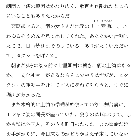
劇団の上演の範囲はかなり広く、数百キロ離れたところ
にいることもありえたからだ。
トゥースオミエン
翌朝起きると、宿の女主人が地元の「
土索麵
」、い
わゆるそうめんを煮て出してくれた。あたたかい汁麵じ
たてで、目玉焼きまでのっている。ありがたくいただい
て、タクシーを呼んだ。
朝まだ9時になる前に七里郷村に着き、劇の上演はある
か、「文化礼堂」があるならそこでやるはずだが、とタ
クシーの運転手を介して村人に尋ねてもらうと、すぐに
場所が分かった。
まだ本格的に上演の準備が始まっていない舞台裏に、
Ｔシャツ姿の団長が座っていた。会うのは1年ぶりで、し
かも私は外国人、そのうえ昨日のたった一言の電話だけ
を手がかりに、今日来るのかどうかさえ予定していない