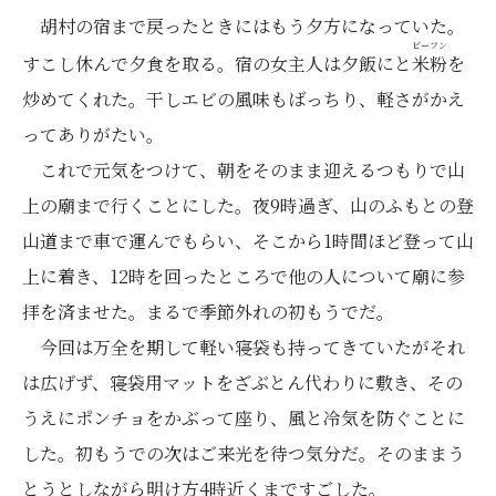
胡村の宿まで戻ったときにはもう夕方になっていた。
ビーフン
すこし休んで夕食を取る。宿の女主人は夕飯にと
米粉
を
炒めてくれた。干しエビの風味もばっちり、軽さがかえ
ってありがたい。
これで元気をつけて、朝をそのまま迎えるつもりで山
上の廟まで行くことにした。夜9時過ぎ、山のふもとの登
山道まで車で運んでもらい、そこから1時間ほど登って山
上に着き、12時を回ったところで他の人について廟に参
拝を済ませた。まるで季節外れの初もうでだ。
今回は万全を期して軽い寝袋も持ってきていたがそれ
は広げず、寝袋用マットをざぶとん代わりに敷き、その
うえにポンチョをかぶって座り、風と冷気を防ぐことに
した。初もうでの次はご来光を待つ気分だ。そのままう
とうとしながら明け方4時近くまですごした。