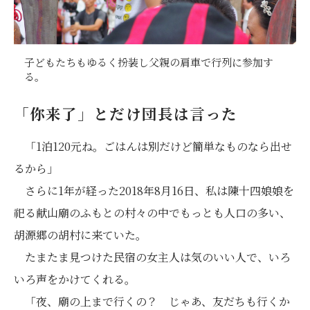
子どもたちもゆるく扮装し父親の肩車で行列に参加す
る。
「你来了」とだけ団長は言った
「1泊120元ね。ごはんは別だけど簡単なものなら出せ
るから」
さらに1年が経った2018年8月16日、私は陳十四娘娘を
祀る献山廟のふもとの村々の中でもっとも人口の多い、
胡源郷の胡村に来ていた。
たまたま見つけた民宿の女主人は気のいい人で、いろ
いろ声をかけてくれる。
「夜、廟の上まで行くの？ じゃあ、友だちも行くか