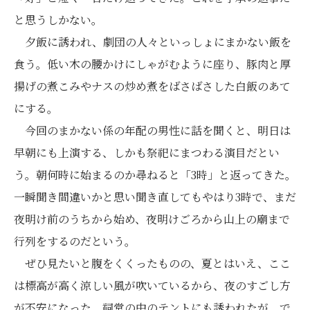
と思うしかない。
夕飯に誘われ、劇団の人々といっしょにまかない飯を
食う。低い木の腰かけにしゃがむように座り、豚肉と厚
揚げの煮こみやナスの炒め煮をばさばさした白飯のあて
にする。
今回のまかない係の年配の男性に話を聞くと、明日は
早朝にも上演する、しかも祭祀にまつわる演目だとい
う。朝何時に始まるのか尋ねると「3時」と返ってきた。
一瞬聞き間違いかと思い聞き直してもやはり3時で、まだ
夜明け前のうちから始め、夜明けごろから山上の廟まで
行列をするのだという。
ぜひ見たいと腹をくくったものの、夏とはいえ、ここ
は標高が高く涼しい風が吹いているから、夜のすごし方
が不安になった。祠堂の中のテントにも誘われたが、で