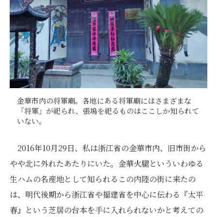
金華市内の将軍廟。各地にある将軍廟にはさまざまな
「将軍」が祀られ、張塢を祀るものはここしか知られて
いない。
2016年10月29日、私は浙江省の金華市内、旧市街から
やや北に外れたあたりにいた。金華火腿といういわゆる
生ハムの名産地として知られるこの内陸の街に来たの
は、明代後期から浙江省や福建省を中心に伝わる『太平
春』という芝居の台本を手に入れられないかと考えての