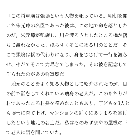
「この将軍廟は張塢という人物を祀っている。明朝を開
いた朱元璋の名臣であった彼は、この地で命を落とした
のだ。朱元璋が凱旋し、川を渡ろうとしたところ橋が落
ちて渡れなかった。ほらすぐそこにある川のことだ。そ
こで張塢は橋の代わりになり、身をささげて一行を渡ら
せ、やがてそこで力尽きてしまった。その彼を記念して
作られたのがあの将軍廟だ」
地元のことをよく知る人物として紹介されたのが、目
の前で話をしてくれている痩身の老人だ。このあたりが
村であったころ村長を務めたこともあり、子どもを3人と
も博士に育て上げ、マンションの近くにあずまやを寄付
したという地元の名士だ。私はそのあずまやの屋根の下
で老人に話を聞いていた。