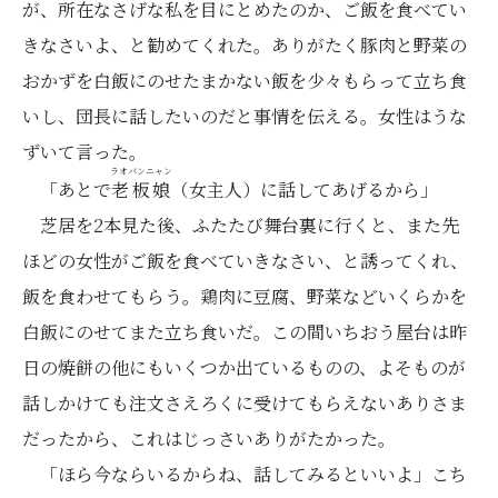
が、所在なさげな私を目にとめたのか、ご飯を食べてい
きなさいよ、と勧めてくれた。ありがたく豚肉と野菜の
おかずを白飯にのせたまかない飯を少々もらって立ち食
いし、団長に話したいのだと事情を伝える。女性はうな
ずいて言った。
ラオバンニャン
「あとで
老板娘
（女主人）に話してあげるから」
芝居を2本見た後、ふたたび舞台裏に行くと、また先
ほどの女性がご飯を食べていきなさい、と誘ってくれ、
飯を食わせてもらう。鶏肉に豆腐、野菜などいくらかを
白飯にのせてまた立ち食いだ。この間いちおう屋台は昨
日の焼餅の他にもいくつか出ているものの、よそものが
話しかけても注文さえろくに受けてもらえないありさま
だったから、これはじっさいありがたかった。
「ほら今ならいるからね、話してみるといいよ」こち