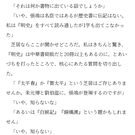
「それは何か書物に出ている話でしょうか」
「いや、張塢は名臣ではあるが歴史書に伝記はない。
私は『明史』をすべて読み通したが1字も出てこなかっ
た」
芝居ならここが聞かせどころだ。私はきちんと驚き、
『明史』は中華書局版だと20冊以上もあるのに、とあい
づちを打ったところで、核心にあたる質問を切り出し
た。
「『太平春』か『賀太平』という芝居はご存じありま
せんか。朱元璋と劉伯温に、張塢が登場するのですが」
「いや、知らないな」
「あるいは『白猴記』『銅橋渡』という題かもしれま
せん」
「いや、知らない」