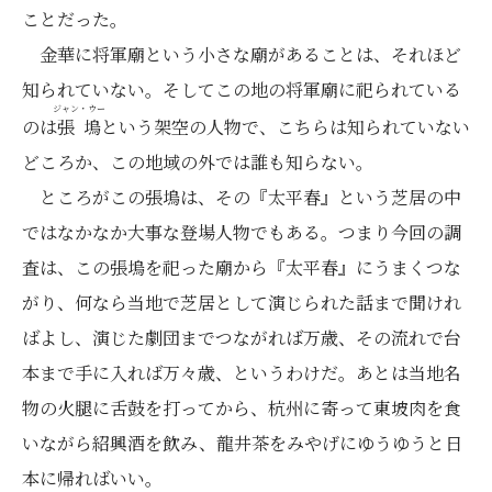
ことだった。
金華に将軍廟という小さな廟があることは、それほど
知られていない。そしてこの地の将軍廟に祀られている
ジャン・ウー
のは
張塢
という架空の人物で、こちらは知られていない
どころか、この地域の外では誰も知らない。
ところがこの張塢は、その『太平春』という芝居の中
ではなかなか大事な登場人物でもある。つまり今回の調
査は、この張塢を祀った廟から『太平春』にうまくつな
がり、何なら当地で芝居として演じられた話まで聞けれ
ばよし、演じた劇団までつながれば万歳、その流れで台
本まで手に入れば万々歳、というわけだ。あとは当地名
物の火腿に舌鼓を打ってから、杭州に寄って東坡肉を食
いながら紹興酒を飲み、龍井茶をみやげにゆうゆうと日
本に帰ればいい。