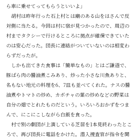
ら車に乗せてってもらうといいよ」
胡村は昨年行った石上村とは廟のある山をはさんで反
対側に当たる。今回は村に宿が見つかったので、周辺の
村までタクシーで行けるところに拠点が確保できていた
のは安心だった。団長に連絡がついていないのは相変わ
らずだったが。
しかも出てきた食事は「簡単なもの」とはご謙遜で、
豚ばら肉の醬油煮こみあり、炒った小さな川魚ありと、
名もない地元の料理を6、7皿も並べてくれた。ナスの醬
油煮やトマトの炒め、カボチャの葉の炒めなどの野菜は
自分の畑でとれたものだという。いろいろおかずをつま
んで、にこにこしながら白飯を食った。
村で別の劇団が上演している芝居を1本見終わったとこ
ろで、再び団長に電話をかけた。潜入捜査官が指令を聞