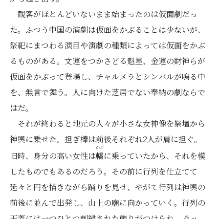
観客がほとんどいないまま始まったのは仮面劇だっ
た。ふつう中国の演劇は仮面をかぶることは少ないが、
祭祀にまつわる演目や演劇の種類によっては仮面をかぶ
るものがある。文運をつかさどる魁星、金運の財神らが
仮面をかぶって登場し、チャルメラとシンバルが鳴る中
を、無言で舞う。人に向けた芝居でない奉納の劇ならで
はだ。
それが終わると地元の人々が小さな女神像を祭壇から
神輿に乗せた。担ぎ棒は前後それぞれ2人が肩に担ぐ。
かご
旧時、身分の高い女性は
轎
に乗っていたから、それを模
したものでもあるのだろう。その前に行列を仕立てて
延々と円を描きながら踊りを見せ、やがて行列は神輿の
前後に並んで出発し、山上の廟に向かっていく。行列の
天蓋には一つひとつ刺繍された飾りがつけられ、ラッ