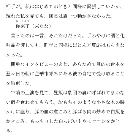
相手だ。私ははじめてのときと同様に緊張していたが、
現れた私を見ても、団長は眉一つ動かさなかった。
ニーライラ
「
你来了
（来たな）」
言ったのは一言、それだけだった。手みやげに酒と化
粧品を渡しても、昨年と同様にほとんど反応はもらえな
かった。
簡単なインタビューのあと、あらためて目的の台本を
翌々日の朝に金華市郊外にある彼の自宅で受け取ること
を約束した。
午前の上演を見て、昼飯は劇団の裏に呼ばれてまかな
い飯を食わせてもらう。おもちゃのような小さな木の腰
かけに座り、豚の血の煮こみと豚ばら肉の炒めで白飯を
かきこみ、もっちりした白っぽいトウモロコシをかじ
る。