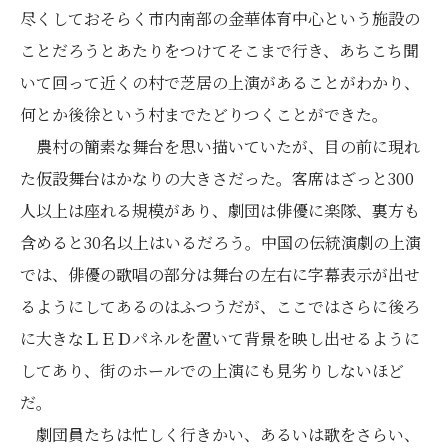
尽くしておそらく市内南部の金華体育中心という施設の
ことだろうとあたりをつけてそこまで行き、あちこち聞
いて回って近くの村で芝居の上演があることがわかり、
何とか後徐という村までたどりつくことができた。
農村の簡素な舞台を思い描いていたが、目の前に現れ
た仮設舞台はかなりの大きさだった。客席はざっと300
人以上は座れる規模があり、劇団は俳優に楽隊、裏方も
含めると30名以上はいるだろう。中国の伝統演劇の上演
では、俳優の歌唱の部分は舞台の左右に字幕表示が出せ
るようにしてあるのはふつうだが、ここではさらに後ろ
に大きなＬＥＤパネルを置いて背景を映し出せるように
してあり、街のホールでの上演にも見劣りしないほど
だ。
劇団員たちは忙しく行きかい、あるいは歌をさらい、