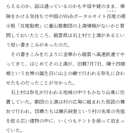
らえるのか、話は通っているのかも半信半疑のまま、保
バイドゥ
険をかける気持ちで中国のWebポータルサイト
百度
の掲
示板「百度貼吧」に壷山婺劇団の上演情報がないかと質
問しておいたところ、縉雲県は石上村で上演があるとい
う短い書きこみがあったのだ。
その書きこみをたよりに金華から縉雲へ高速鉄道でや
ってきて、はじめてその上演が、旧暦7月7日、陳十四娘
娘という女神の誕生日に山上の廟で行われる祭礼に合わ
せたものだったことが分かった。
石上村は祭礼が行われる地域の中でもかなり山奥に位
置していた。劇団の上演は村の広場に組まれた仮設の舞
台で行われ、団員たちは陳氏祠堂という村の名家の先祖
を祀る広い建物の中に、いくつもテントを張って泊まっ
ていた。