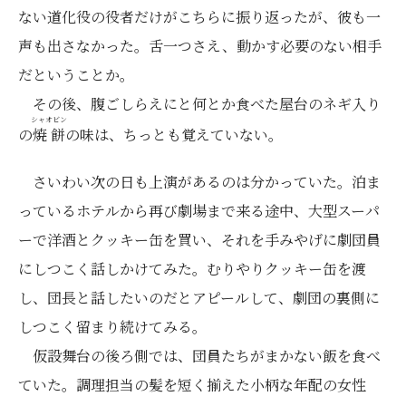
ない道化役の役者だけがこちらに振り返ったが、彼も一
声も出さなかった。舌一つさえ、動かす必要のない相手
だということか。
その後、腹ごしらえにと何とか食べた屋台のネギ入り
シャオビン
の
焼餅
の味は、ちっとも覚えていない。
さいわい次の日も上演があるのは分かっていた。泊ま
っているホテルから再び劇場まで来る途中、大型スーパ
ーで洋酒とクッキー缶を買い、それを手みやげに劇団員
にしつこく話しかけてみた。むりやりクッキー缶を渡
し、団長と話したいのだとアピールして、劇団の裏側に
しつこく留まり続けてみる。
仮設舞台の後ろ側では、団員たちがまかない飯を食べ
ていた。調理担当の髪を短く揃えた小柄な年配の女性