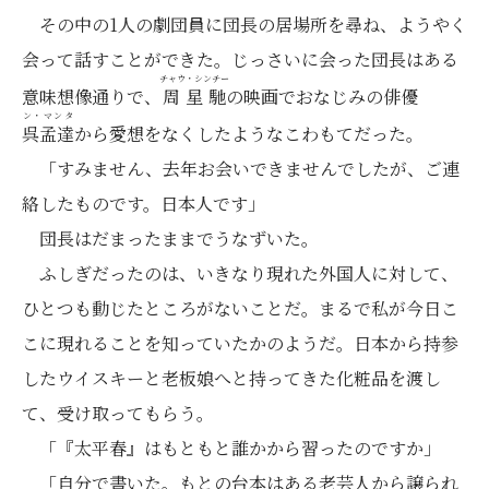
その中の1人の劇団員に団長の居場所を尋ね、ようやく
会って話すことができた。じっさいに会った団長はある
チャウ・シンチー
意味想像通りで、
周星馳
の映画でおなじみの俳優
ン・マンタ
呉孟達
から愛想をなくしたようなこわもてだった。
「すみません、去年お会いできませんでしたが、ご連
絡したものです。日本人です」
団長はだまったままでうなずいた。
ふしぎだったのは、いきなり現れた外国人に対して、
ひとつも動じたところがないことだ。まるで私が今日こ
こに現れることを知っていたかのようだ。日本から持参
したウイスキーと老板娘へと持ってきた化粧品を渡し
て、受け取ってもらう。
「『太平春』はもともと誰かから習ったのですか」
「自分で書いた。もとの台本はある老芸人から譲られ