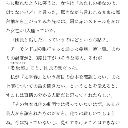
らに照れたように笑うと、女性は「あたしの娘なのよ、
似てないけど」と言った。驚きながら言われるままに舞
台袖から上がってみた先には、肩に赤いストールをかけ
た女性が1人座っていた。
「団長と話したいっていうのはどういうお話？」
アーモンド型の眼にすっと通った鼻筋、薄い唇。まわ
りの温度が2、3度は下がりそうな美人、それが
ラオバンニャン
「
老板娘
」こと、団長の妻だった。
私が『太平春』という演目の台本を確認したい、また
上演についての話を聞きたい、ということを伝えると、
すこしは事情の分かる人間だと思ってくれたらしい。
「その台本は他の劇団では扱っていないはず。ある老
芸人から譲られたものだから、他では難しいでしょう
ね。今は持っていないし、見せてあげることはできない