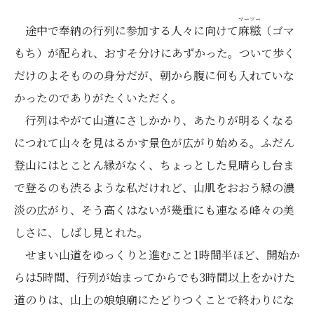
マーツー
途中で奉納の行列に参加する人々に向けて
麻糍
（ゴマ
もち）が配られ、おすそ分けにあずかった。ついて歩く
だけのよそものの身分だが、朝から腹に何も入れていな
かったのでありがたくいただく。
行列はやがて山道にさしかかり、あたりが明るくなる
につれて山々を見はるかす景色が広がり始める。ふだん
登山にはとことん縁がなく、ちょっとした見晴らし台ま
で登るのも渋るような私だけれど、山肌をおおう緑の濃
淡の広がり、そう高くはないが幾重にも連なる峰々の美
しさに、しばし見とれた。
せまい山道をゆっくりと進むこと1時間半ほど、開始か
らは5時間、行列が始まってからでも3時間以上をかけた
道のりは、山上の娘娘廟にたどりつくことで終わりにな