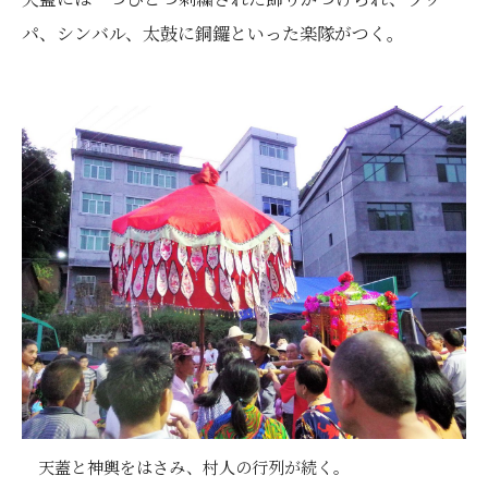
パ、シンバル、太鼓に銅鑼といった楽隊がつく。
天蓋と神輿をはさみ、村人の行列が続く。