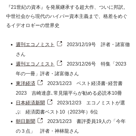
『21世紀の資本』を発展継承する超大作、ついに邦訳。
中世社会から現代のハイパー資本主義まで、格差をめぐ
るイデオロギーの世界史
週刊エコノミスト
2023/12/19号 評者・諸富徹
さん
週刊エコノミスト
2023/12/26号 特集「2023
年の一冊」評者・諸富徹さん
東洋経済
2023/12/23 ベスト経済書･経営書
2023 吉崎達彦､常見陽平らが勧める必読本10冊
日本経済新聞
2023/12/23 エコノミストが選
ぶ 経済図書ベスト10（2023年）6位
朝日新聞
2023/12/23 書評委員19人の「今年
の３点」 評者・神林龍さん