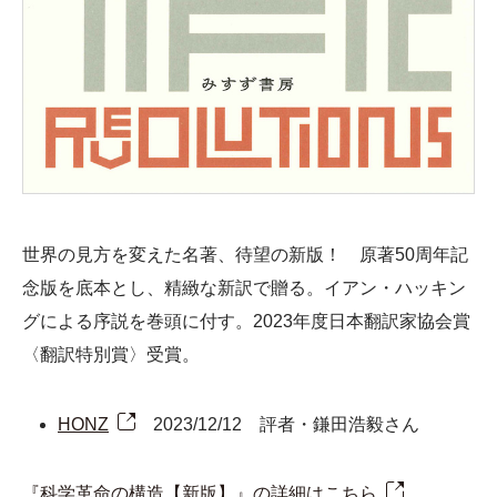
世界の見方を変えた名著、待望の新版！ 原著50周年記
念版を底本とし、精緻な新訳で贈る。イアン・ハッキン
グによる序説を巻頭に付す。2023年度日本翻訳家協会賞
〈翻訳特別賞〉受賞。
HONZ
2023/12/12 評者・鎌田浩毅さん
『科学革命の構造【新版】』の詳細はこちら