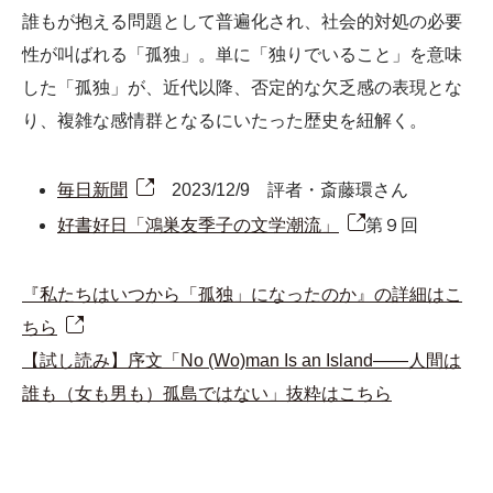
誰もが抱える問題として普遍化され、社会的対処の必要
性が叫ばれる「孤独」。単に「独りでいること」を意味
した「孤独」が、近代以降、否定的な欠乏感の表現とな
り、複雑な感情群となるにいたった歴史を紐解く。
毎日新聞
2023/12/9 評者・斎藤環さん
好書好日「鴻巣友季子の文学潮流」
第９回
『私たちはいつから「孤独」になったのか』の詳細はこ
ちら
【試し読み】序文「No (Wo)man Is an Island――人間は
誰も（女も男も）孤島ではない」抜粋はこちら