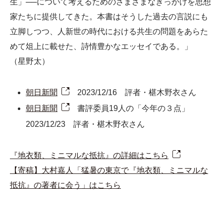
生」──について考えるためのさまざまなきっかけを思想
家たちに提供してきた。本書はそうした過去の言説にも
立脚しつつ、人新世の時代における共生の問題をあらた
めて俎上に載せた、詩情豊かなエッセイである。」
（星野太）
朝日新聞
2023/12/16 評者・椹木野衣さん
朝日新聞
書評委員19人の「今年の３点」
2023/12/23 評者・椹木野衣さん
『地衣類、ミニマルな抵抗』の詳細はこちら
【寄稿】大村嘉人「猛暑の東京で『地衣類、ミニマルな
抵抗』の著者に会う」はこちら