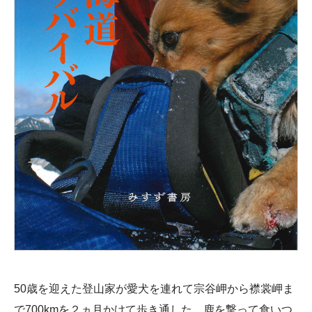
50歳を迎えた登山家が愛犬を連れて宗谷岬から襟裳岬ま
で700kmを２ヵ月かけて歩き通した。鹿を撃って食いつ