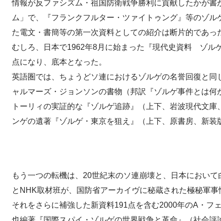
情報が反ファシズム・祖国防衛戦争勝利に貢献したかが書
ム」で、『フランクフルター・ツァイトゥング』等のゾル
た電文・書簡等の第一次資料としての紹介は断片的であっ
むしろ、日本で1962年8月に始まった『現代史資料 ゾ
点になり、底本となった。
英語圏では、ちょうどソ連におけるゾルゲの名誉回復と同
ャルマーズ・ジョンソンの書物（邦訳『ゾルゲ事件とは何か
トーリィの実証的な『ゾルゲ追跡』（上下、岩波現代文庫、
ンゲの遺著『ゾルゲ・東京を狙え』（上下、原書房、新装版
もう一つの転機は、20世紀末のソ連崩壊と、日本におい
とNHK取材班が、国防省アーカイヴに秘蔵された極秘軍事情
それをさらに補強した新資料191点を含む2000年のA
也編著『国際スパイ・ゾルゲの世界戦争と革命』（社会評論