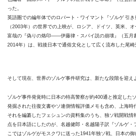
った。
英語圏での編年体でのロバート・ワイマント『ゾルゲ 引き
（2003年）の世界での上映が、ロシア、ドイツ、英米、
富哉の『偽りの烙印――伊藤律・スパイ説の崩壊』（五月書
2014年）は、戦後日本で通俗文化として広く流布した尾
そして現在、世界のゾルゲ事件研究は、新たな段階を迎え
ゾルゲ事件発覚時に日本の特高警察が約400通と推定した
発掘された往復文書やソ連側情報評価メモも含め、上海時代か
それを編纂したフェシュンの資料集のうち、独ソ戦開戦情報や
点を日本語にしたのが、名越健郎・名越陽子訳『ゾルゲ・ファ
こではゾルゲがモスクワに送った1941年独ソ戦、日本の