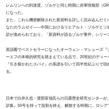
レムリンへの到達度、ゾルゲと同じ時期に赤軍情報部（GR
になった。
また、これら機密解除された新資料を詳しく読み込んだミ
なたのラムゼイ――中国におけるリヒアルト・ゾルゲとソ連軍
訳が進められており、「新資料が語るゾルゲ事件」シリー
英語圏でベストセラーになったオーウェン・マシューズ『
ーエフの本格的研究を踏まえている点で、20世紀のディ
『引き裂かれたスパイ』の系譜を引いて四半世紀ぶりで現
る。
日本で白井久也・渡部富哉氏らの日露歴史研究センタ―が
訳集』50号を持って役割を終え、解散する時期に、ロシ