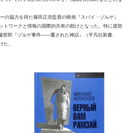
ターの協力を得た篠田正浩監督の映画『スパイ・ゾルゲ』
ネットワークと情報の国際的共有の助けとなった。特に渡部
加藤哲郎『ゾルゲ事件――覆された神話』（平凡社新書、
けた。