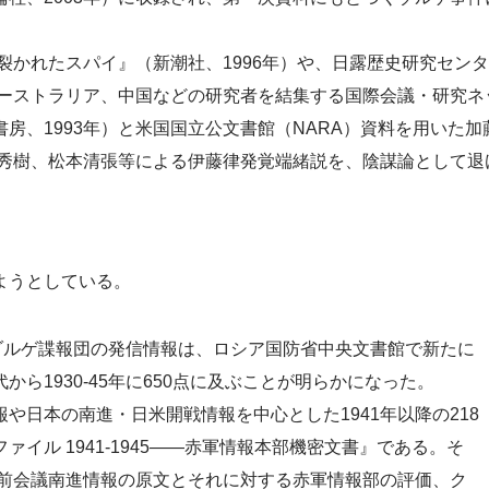
裂かれたスパイ』（新潮社、1996年）や、日露歴史研究セン
オーストラリア、中国などの研究者を結集する国際会議・研究
房、1993年）と米国国立公文書館（NARA）資料を用いた
崎秀樹、松本清張等による伊藤律発覚端緒説を、陰謀論として退
ようとしている。
ゾルゲ諜報団の発信情報は、ロシア国防省中央文書館で新たに
ら1930-45年に650点に及ぶことが明らかになった。
日本の南進・日米開戦情報を中心とした1941年以降の218
イル 1941-1945――赤軍情報本部機密文書』である。そ
御前会議南進情報の原文とそれに対する赤軍情報部の評価、ク