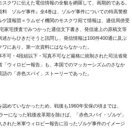
モスクワに伝えた電信情報の全貌を網羅して、画期的である。
資料 ゾルゲ事件』全4巻は、ゾルゲ事件についての特高警察
ルゲ諜報団＝ラムゼイ機関のモスクワ宛て情報は、逓信局傍受
ゼン宅家宅捜査でみつかった通信文下書き、発信途上の原稿文等
述からひきだそうと訊問し、発信情報は100件400通に及ぶ
クワにあり、第一次資料にはならなかった。
記事不可・4段組以下・写真不可など厳格に統制された司法省発
省「ウィロビー報告」も、本国でのマッカーシズムのさなか
英語の「赤色スパイ」ストーリーであった。
認めていなかったため、戦後も1960年安保の頃までは、
セラーになった戦後改革期を除けば、「赤色スパイ・ゾルゲ」
入された米軍ウィロビー報告に沿ったゾルゲ事件のイメージ