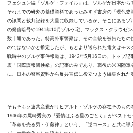
フェシュン編『ゾルゲ・ファイル』は、ゾルゲが日本から
それまでの研究の基礎資料であったみすず書房の『現代史
の訊問と裁判記録を大量に収録しているが、そこにあるゾ
の発信暗号や1941年10月ゾルゲ宅、マックス・クラウ
数十通であった。特高外事警察は、その全貌を被告たちの供
のではないかと推定したが、もとより送られた電文はモス
戦時中のゾルゲ事件報道は、1942年5月16日の、トップ
表「国際諜報団検挙」の記事のみであり、戦後の米国陸軍
に、日本の警察資料から反共宣伝に役立つよう編集された
そもそもソ連共産党がリヒアルト・ゾルゲの存在そのものを
1946年の尾崎秀実の『愛情はふる星のごとく』がベスト
「革命を売る男・伊藤律」という、「逆コース」と共に導