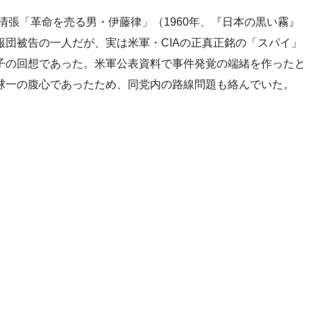
清張「革命を売る男・伊藤律」（1960年、『日本の黒い霧』
団被告の一人だが、実は米軍・CIAの正真正銘の「スパイ」
子の回想であった。米軍公表資料で事件発覚の端緒を作ったと
球一の腹心であったため、同党内の路線問題も絡んでいた。