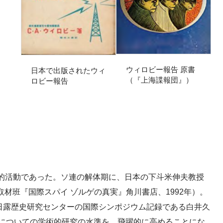
ウィロビー報告 原書
日本で出版されたウィ
（『上海諜報団』）
ロビー報告
的活動であった。ソ連の解体期に、日本の下斗米伸夫教授
材班『国際スパイ ゾルゲの真実』角川書店、1992年）。
、日露歴史研究センターの国際シンポジウム記録である白井久
件についての学術的研究の水準を、飛躍的に高めることにな