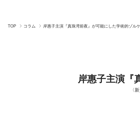
TOP
コラム
岸惠子主演『真珠湾前夜』が可能にした学術的ゾル
岸惠子主演『
〈新