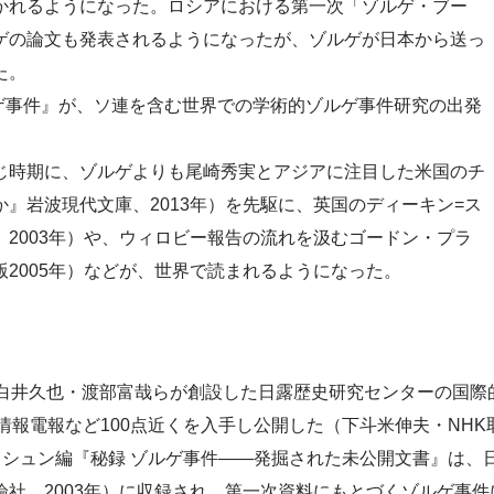
かれるようになった。ロシアにおける第一次「ゾルゲ・ブー
ゲの論文も発表されるようになったが、ゾルゲが日本から送っ
た。
ルゲ事件』が、ソ連を含む世界での学術的ゾルゲ事件研究の出発
じ時期に、ゾルゲよりも尾崎秀実とアジアに注目した米国のチ
』岩波現代文庫、2013年）を先駆に、英国のディーキン=ス
2003年）や、ウィロビー報告の流れを汲むゴードン・プラ
2005年）などが、世界で読まれるようになった。
て白井久也・渡部富哉らが創設した日露歴史研究センターの国際
報電報など100点近くを入手し公開した（下斗米伸夫・NHK取
・フェシュン編『秘録 ゾルゲ事件――発掘された未公開文書』は
社、2003年）に収録され、第一次資料にもとづくゾルゲ事