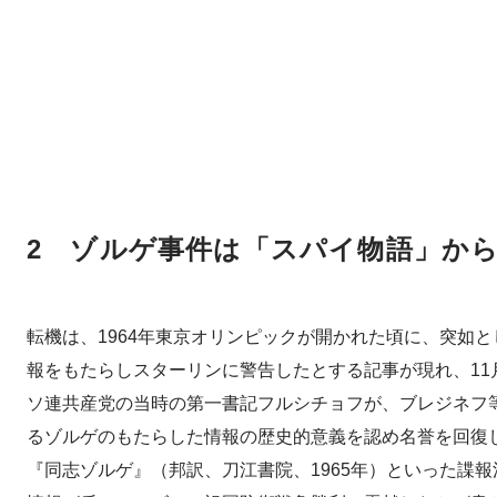
2 ゾルゲ事件は「スパイ物語」か
転機は、1964年東京オリンピックが開かれた頃に、突如
報をもたらしスターリンに警告したとする記事が現れ、11
ソ連共産党の当時の第一書記フルシチョフが、ブレジネフ
るゾルゲのもたらした情報の歴史的意義を認め名誉を回復
『同志ゾルゲ』（邦訳、刀江書院、1965年）といった諜