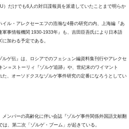
U）だけでも6人の対日諜報員を派遣していたことまで明らか
ハイル・アレクセーエフの浩瀚な4冊の研究の内、上海編『あ
事情報機関 1930-1933年』も、吉田臣吾氏により日本語
ズに加わる予定である。
ゾルゲ伝』は、ロシアでのフェシュン編資料集刊行やアレクセ
ーキン＝ストーリィ『ゾルゲ追跡』や、世紀末のワイマント
れた、オーソドクスなゾルゲ事件研究の定番になろうとしてい
、メンバーの高齢化に伴い会誌『ゾルゲ事件関係外国語文献翻
アでは、第二次「ゾルゲ・ブーム」が起きている。