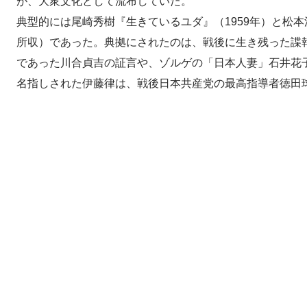
が、大衆文化として流布していた。
典型的には尾崎秀樹『生きているユダ』（1959年）と松本
所収）であった。典拠にされたのは、戦後に生き残った諜報
であった川合貞吉の証言や、ゾルゲの「日本人妻」石井花
名指しされた伊藤律は、戦後日本共産党の最高指導者徳田