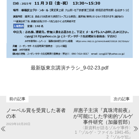
最新版東京講演チラシ_9-02-23.pdf
ノーベル賞を受賞した著者
岸惠子主演『真珠湾前夜』
の本
が可能にした学術的ゾルゲ
事件研究（加藤哲郎）
2023年10月20日
〈新資料が語るゾルゲ事件〉
1『ゾルゲ・ファイル 1941-45』
2『ゾルゲ伝』