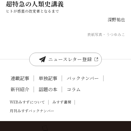
超特急の人類史講義
ヒトが惑星の改変者となるまで
深野祐也
表紙写真・うつゆみこ
ニュースレター登録
連載記事
単独記事
バックナンバー
新刊紹介
話題の本
コラム
WEBみすずについて
みすず書房
月刊みすずバックナンバー