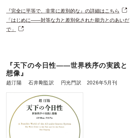
『完全に平等で、非常に差別的な』の詳細はこちら
「はじめに――対等な力と差別化された能力とのあいだ
で」
『天下の今日性――世界秩序の実践と
想像』
趙汀陽 石井剛監訳 円光門訳 2026年5月刊