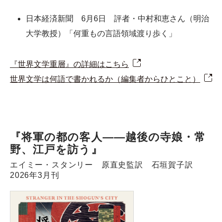
日本経済新聞 6月6日 評者・中村和恵さん（明治
大学教授）「何重もの言語領域渡り歩く」
『世界文学重層』の詳細はこちら
世界文学は何語で書かれるか（編集者からひとこと）
『将軍の都の客人――越後の寺娘・常
野、江戸を訪う』
エイミー・スタンリー 原直史監訳 石垣賀子訳
2026年3月刊