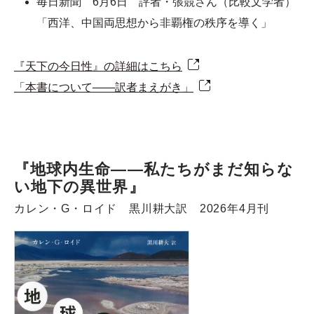
毎日新聞 6月6日 評者・張競さん（比較文学者）
「西洋、中国両思想から非覇権の秩序を導く」
『天下の今日性』の詳細はこちら
「本書について――訳者まえがき」
『地球内生命――私たちがまだ知らな
い地下の異世界』
カレン・G・ロイド 黒川耕大訳 2026年4月刊