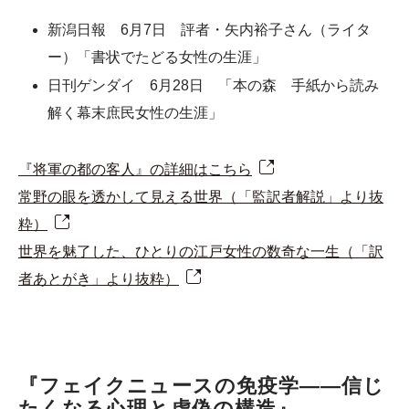
新潟日報 6月7日 評者・矢内裕子さん（ライタ
ー）「書状でたどる女性の生涯」
日刊ゲンダイ 6月28日 「本の森 手紙から読み
解く幕末庶民女性の生涯」
『将軍の都の客人』の詳細はこちら
常野の眼を透かして見える世界（「監訳者解説」より抜
粋）
世界を魅了した、ひとりの江戸女性の数奇な一生（「訳
者あとがき」より抜粋）
『フェイクニュースの免疫学――信じ
たくなる心理と虚偽の構造』