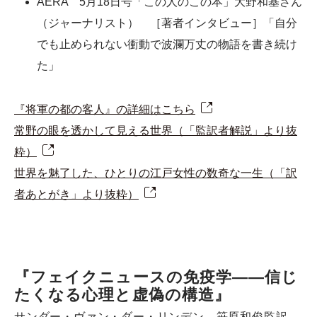
AERA 5月18日号「この人のこの本」大野和基さん
（ジャーナリスト） ［著者インタビュー］「自分
でも止められない衝動で波瀾万丈の物語を書き続け
た」
『将軍の都の客人』の詳細はこちら
常野の眼を透かして見える世界（「監訳者解説」より抜
粋）
世界を魅了した、ひとりの江戸女性の数奇な一生（「訳
者あとがき」より抜粋）
『フェイクニュースの免疫学――信じ
たくなる心理と虚偽の構造』
サンダー・ヴァン・ダー・リンデン 笹原和俊監訳