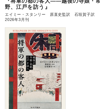
『将軍の都の客人――越後の寺娘・常
野、江戸を訪う』
エイミー・スタンリー 原直史監訳 石垣賀子訳
2026年3月刊