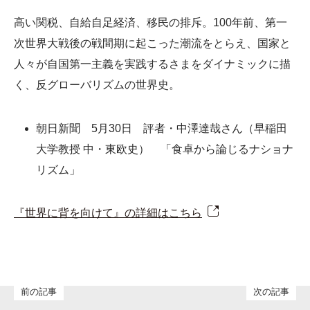
高い関税、自給自足経済、移民の排斥。100年前、第一
次世界大戦後の戦間期に起こった潮流をとらえ、国家と
人々が自国第一主義を実践するさまをダイナミックに描
く、反グローバリズムの世界史。
朝日新聞 5月30日 評者・中澤達哉さん（早稲田
大学教授 中・東欧史） 「食卓から論じるナショナ
リズム」
『世界に背を向けて』の詳細はこちら