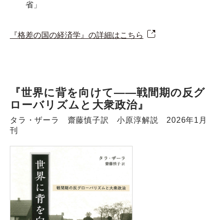
省」
『格差の国の経済学』の詳細はこちら
『世界に背を向けて――戦間期の反グ
ローバリズムと大衆政治』
タラ・ザーラ 齋藤慎子訳 小原淳解説 2026年1月
刊