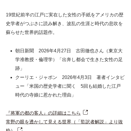
19世紀前半の江戸に実在した女性の手紙をアメリカの歴
史学者がつぶさに読み解き、波乱の生涯と時代の息吹を
蘇らせた世界的話題作。
朝日新聞 2026年4月27日 古田徹也さん（東京大
学准教授・倫理学）「出奔し都会で生きた女性の足
跡」
クーリエ・ジャポン 2026年4月3日 著者インタビ
ュー「米国の歴史学者に聞く 5回も結婚した江戸
時代の寺娘に惹かれた理由」
『将軍の都の客人』の詳細はこちら
常野の眼を透かして見える世界（「監訳者解説」より抜
粋）