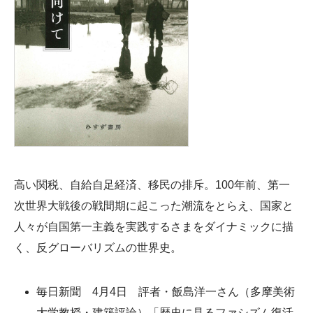
高い関税、自給自足経済、移民の排斥。100年前、第一
次世界大戦後の戦間期に起こった潮流をとらえ、国家と
人々が自国第一主義を実践するさまをダイナミックに描
く、反グローバリズムの世界史。
毎日新聞 4月4日 評者・飯島洋一さん（多摩美術
大学教授・建築評論）「歴史に見るファシズム復活