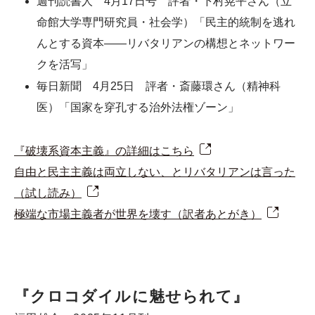
週刊読書人 4月17日号 評者・下村晃平さん（立
命館大学専門研究員・社会学）「民主的統制を逃れ
んとする資本――リバタリアンの構想とネットワー
クを活写」
毎日新聞 4月25日 評者・斎藤環さん（精神科
医）「国家を穿孔する治外法権ゾーン」
『破壊系資本主義』の詳細はこちら
自由と民主主義は両立しない、とリバタリアンは言った
（試し読み）
極端な市場主義者が世界を壊す（訳者あとがき）
『クロコダイルに魅せられて』