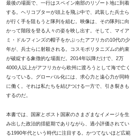
最後の場面で、一行はスペイン南部のリゾート地に到着
する。ヘリコプターが頭上を飛ぶ中で、武装した兵士ら
が行く手を阻もうと隊列を組む。映像は、その隊列に向
かって階段を登る人々の姿を映し出す。そして、マイア
ミ・ドルフィンズの帽子をかぶったアフリカの10代の少
年が、兵士らに射殺される。コスモポリタニズムの約束
が破綻する象徴的な場面だ。2014年以降だけで、2万
4000人以上がアフリカから欧州に渡ろうとして海で亡く
なっている。グローバル化には、求心力と遠心力が同時
に働く。それは私たちを結びつける一方で、引き裂きも
するのだ。
本書では、国家とポスト国家のさまざまなイメージを生
み出した政治的揺籃期でありながら、過小評価されてい
る1990年代という時代に注目する。かつてないほど広範