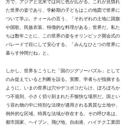
方で、アジアと北米では同じ色が広がる。これが見慣れ
た世界の姿であり、学齢期の子どもはこの地図で世界に
ついて学ぶ。ティールの言う、「それぞれの土地に国旗
や国歌、民族衣装、特徴的な料理がある」世界だ。私た
ちは数年ごとに、この世界の姿をオリンピック開会式の
パレードで目にして安心する。「みんなひとつの世界に
暮らす仲間だね」と。
しかし、世界をこうした「国のジグソーパズル」として
のみ捉えていると判断を誤る。実際、学者らが指摘する
ように、いまの世界は穴やデコボコだらけ、ぼろぼろか
つ不規則、小さく切り刻まれた不愉快な場所だ。国とい
う容れ物の中に特別な法律が適用される異質な土地や、
例外的な区域、特異な法域が存在する。その呼び名は、
都市国家、ヘイブン、飛び地、自由港、ハイテク工業団