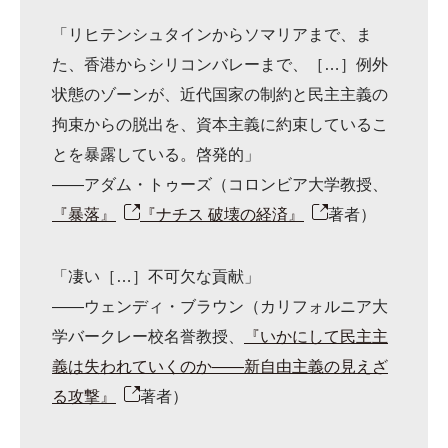
「リヒテンシュタインからソマリアまで、ま
た、香港からシリコンバレーまで、［…］例外
状態のゾーンが、近代国家の制約と民主主義の
拘束からの脱出を、資本主義に約束しているこ
とを暴露している。啓発的」
――アダム・トゥーズ（コロンビア大学教授、
『暴落』
『ナチス 破壊の経済』
著者）
「凄い［…］不可欠な貢献」
――ウェンディ・ブラウン（カリフォルニア大
学バークレー校名誉教授、
『いかにして民主主
義は失われていくのか――新自由主義の見えざ
る攻撃』
著者）