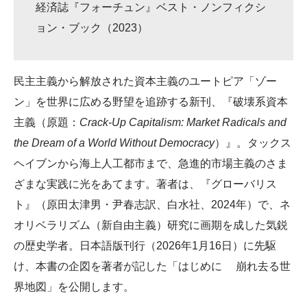
経済誌『フォーチュン』ベスト・ノンフィクシ
ョン・ブック（2023）
民主主義から解放された資本主義のユートピア「ゾー
ン」を世界に広める野望を追跡する新刊、『破壊系資本
主義（原題：
Crack-Up Capitalism: Market Radicals and
the Dream of a World Without Democracy
）』。タックス
ヘイブンから海上人工都市まで、急進的市場主義のさま
ざまな実践に光をあてます。著者は、『グローバリス
ト』（原田太津男・尹春志訳、白水社、2024年）で、ネ
オリベラリズム（新自由主義）研究に画期を成した気鋭
の歴史学者。日本語版刊行（2026年1月16日）に先駆
け、本書の企図を著者が記した「はじめに 崩れ去る世
界地図」を公開します。