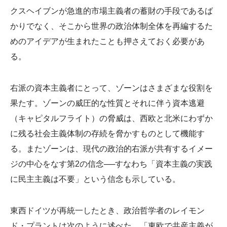
クスヘイブンが急進的市場主義者の蓄財の手段であるば
かりでなく、そこから世界の政治体制全体を再編するた
めのアイデアが生まれたことも押さえておく必要があ
る。
右派の資本主義者にとって、ゾーンはさまざまな役割を
果たす。ゾーンの威圧的な性質とそれに伴う資本逃避
（キャピタルフライト）の脅威は、西欧と北米にわずか
に残る社会主義体制の存続を脅かすものとして機能す
る。またゾーンは、現代の政治的右派が共有するイメー
ジの中心をなす第2の信念──すなわち「資本主義の実践
に民主主義は不要」という信念も示している。
東西ドイツが再統一したとき、政治哲学者のレイモン
ド・プラントは次のように述べた。「東欧で共産主義が