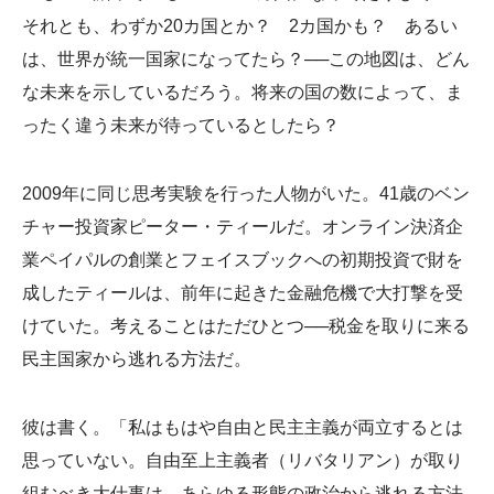
それとも、わずか20カ国とか？ 2カ国かも？ あるい
は、世界が統一国家になってたら？──この地図は、どん
な未来を示しているだろう。将来の国の数によって、ま
ったく違う未来が待っているとしたら？
2009年に同じ思考実験を行った人物がいた。41歳のベン
チャー投資家ピーター・ティールだ。オンライン決済企
業ペイパルの創業とフェイスブックへの初期投資で財を
成したティールは、前年に起きた金融危機で大打撃を受
けていた。考えることはただひとつ──税金を取りに来る
民主国家から逃れる方法だ。
彼は書く。「私はもはや自由と民主主義が両立するとは
思っていない。自由至上主義者（リバタリアン）が取り
組むべき大仕事は、あらゆる形態の政治から逃れる方法