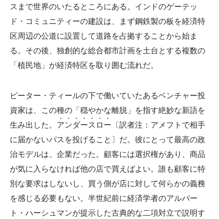
スまで世界のいたるところにある。インドのゲーテッ
ド・コミュニティーの建設は、まず鋼鉄製の板を経済特
区周辺の公道に設置して道路を占拠することから始ま
る。その後、独創的な総合都市計画を土台とする複数の
「植民地」が経済特区を取り囲む流れだ。
ピーター・ティールの下で働いていたあるベンチャー投
資家は、この種の「穏やかな離脱」を指す絶妙な新語を
•
•
•
•
•
•
•
生み出した。
ア
ン
ダ
ー
ス
ロ
ー
〔訳者注：アメフトで相手
に届かないパスを投げること〕だ。彼にとって最高の政
治モデルは、企業だった。顧客には選択権があり、商品
が気に入らなければ他の店で買えばよい。誰も顧客に特
別な要求はしないし、買う側が店に対して何らかの義務
を感じる必要もない。半世紀前に経済学者のアルバー
ト・ハーシュマンが提示した古典的な二項対立で説明す