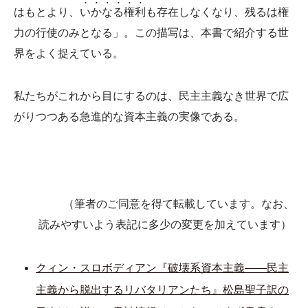
•
•
•
•
•
•
はもとより、
い
か
な
る
権
利
も存在しなくなり、残るは権
力の行使のみとなる」。この描写は、本書で紹介する世
界をよく捉えている。
私たちがこれから目にするのは、民主主義なき世界で広
がりつつある急進的な資本主義の実像である。
（筆者のご同意を得て転載しています。なお、
読みやすいよう表記に多少の変更を加えています）
クィン・スロボディアン『破壊系資本主義――民主
主義から脱出するリバタリアンたち』松島聖子訳の