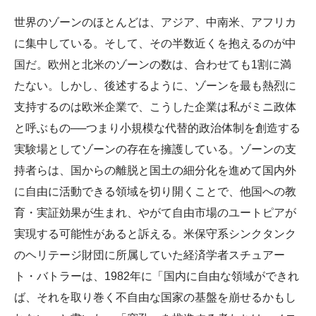
世界のゾーンのほとんどは、アジア、中南米、アフリカ
に集中している。そして、その半数近くを抱えるのが中
国だ。欧州と北米のゾーンの数は、合わせても1割に満
たない。しかし、後述するように、ゾーンを最も熱烈に
支持するのは欧米企業で、こうした企業は私がミニ政体
と呼ぶもの──つまり小規模な代替的政治体制を創造する
実験場としてゾーンの存在を擁護している。ゾーンの支
持者らは、国からの離脱と国土の細分化を進めて国内外
に自由に活動できる領域を切り開くことで、他国への教
育・実証効果が生まれ、やがて自由市場のユートピアが
実現する可能性があると訴える。米保守系シンクタンク
のヘリテージ財団に所属していた経済学者スチュアー
ト・バトラーは、1982年に「国内に自由な領域ができれ
ば、それを取り巻く不自由な国家の基盤を崩せるかもし