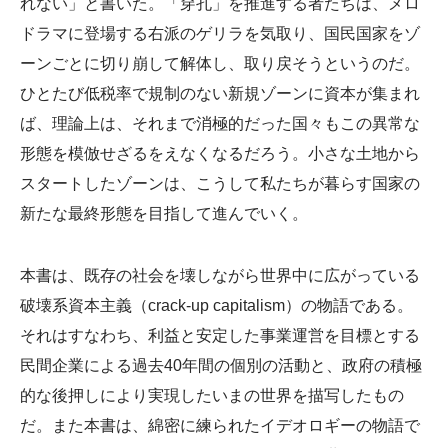
れない」と書いた。「穿孔」を推進する者たちは、メロ
ドラマに登場する右派のゲリラを気取り、国民国家をゾ
ーンごとに切り崩して解体し、取り戻そうというのだ。
ひとたび低税率で規制のない新規ゾーンに資本が集まれ
ば、理論上は、それまで消極的だった国々もこの異常な
形態を模倣せざるをえなくなるだろう。小さな土地から
スタートしたゾーンは、こうして私たちが暮らす国家の
新たな最終形態を目指して進んでいく。
本書は、既存の社会を壊しながら世界中に広がっている
破壊系資本主義（crack-up capitalism）の物語である。
それはすなわち、利益と安定した事業運営を目標とする
民間企業による過去40年間の個別の活動と、政府の積極
的な後押しにより実現したいまの世界を描写したもの
だ。また本書は、綿密に練られたイデオロギーの物語で