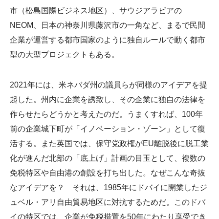
市（松島国際ビジネス地区）、サウジアラビアの
NEOM、日本の神奈川県藤沢市の一角など、まるで民間
企業が運営する都市国家のように独自ルールで動く都市
型の大型プロジェクトもある。
2021年には、米ネバダ州の議員らが同様のアイデアを提
起した。州内に企業を誘致し、その企業に独自の法律を
作らせたらどうかと考えたのだ。うまくすれば、100年
前の企業城下町が「イノベーション・ゾーン」として復
活する。また英国では、保守党政権がEU離脱後に脱工業
化が進んだ北部の「底上げ」計画の目玉として、複数の
免税特区や自由港の創設を打ち出した。なぜこんな奇抜
なアイデアを？ それは、1985年にドバイに開業したジ
ュベル・アリ自由貿易地区に対抗するためだ。このドバ
イの特区では、企業が免税措置を50年にわたり享受でき