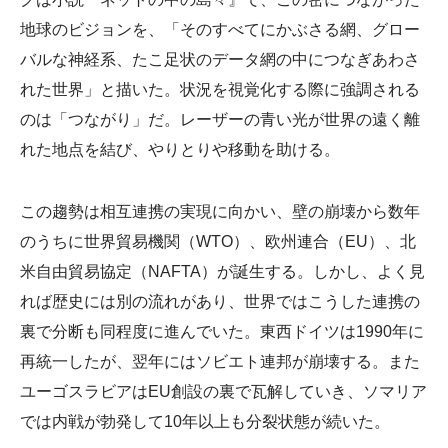
地球のビジョンを、「そのすべてにかぶさる網、グロー
バルな神経系、たこ足状のデータ網の中につなぎあわさ
れた世界」と描いた。状況を視覚化する際に強調される
のは「つながり」だ。レーザーの青い光が世界の遠く離
れた地点を結び、やりとりや移動を助ける。
この趨勢は相互連携の実現に向かい、壁の崩壊から数年
のうちに世界貿易機関（WTO）、欧州連合（EU）、北
米自由貿易協定（NAFTA）が誕生する。しかし、よく見
れば歴史には別の流れがあり、世界ではこうした連携の
裏で分断も同程度に進んでいた。東西ドイツは1990年に
再統一したが、翌年にはソビエト連邦が崩壊する。また
ユーゴスラビアはEU創設の裏で瓦解していき、ソマリア
では内戦が勃発して10年以上も分裂状態が続いた。