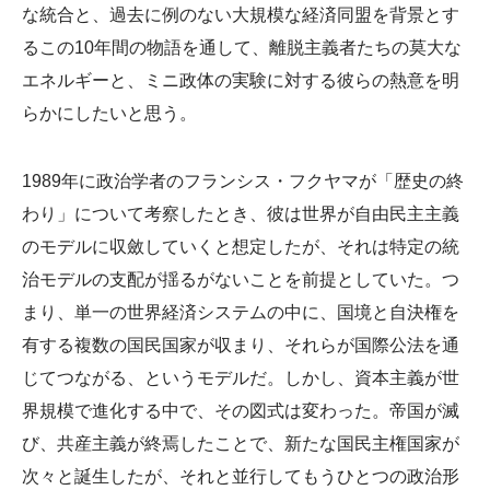
な統合と、過去に例のない大規模な経済同盟を背景とす
るこの10年間の物語を通して、離脱主義者たちの莫大な
エネルギーと、ミニ政体の実験に対する彼らの熱意を明
らかにしたいと思う。
1989年に政治学者のフランシス・フクヤマが「歴史の終
わり」について考察したとき、彼は世界が自由民主主義
のモデルに収斂していくと想定したが、それは特定の統
治モデルの支配が揺るがないことを前提としていた。つ
まり、単一の世界経済システムの中に、国境と自決権を
有する複数の国民国家が収まり、それらが国際公法を通
じてつながる、というモデルだ。しかし、資本主義が世
界規模で進化する中で、その図式は変わった。帝国が滅
び、共産主義が終焉したことで、新たな国民主権国家が
次々と誕生したが、それと並行してもうひとつの政治形