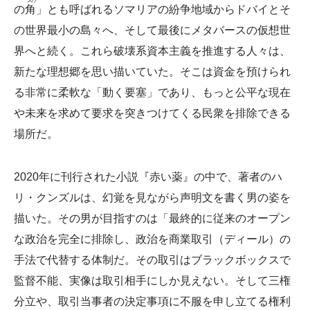
つの
の
角
」とも呼ばれるソマリアの紛争地域からドバイとそ
の世界最小の島々へ、そして最後にメタバースの仮想世
界へと続く。これら破壊系資本主義を推進する人々は、
新たな理想郷を思い描いていた。そこは資金を預けられ
る非常に柔軟な「動く要塞」であり、もっと公平な現在
や未来を求めて要求を突きつけてくる民衆を排除できる
場所だ。
2020年に刊行された小説『赤い薬』の中で、著者のハ
リ・クンズルは、幻覚を見ながら声明文を書く男の姿を
描いた。その男が目指すのは「最終的に従来のオープン
な政治を完全に排除し、政治を商業取引（ディール）の
手法で代替する体制だ。その取引はブラックボックスで
監督不能、実像は取引相手にしか見えない。そして三権
分立や、取引当事者の決定事項に不服を申し立てる権利