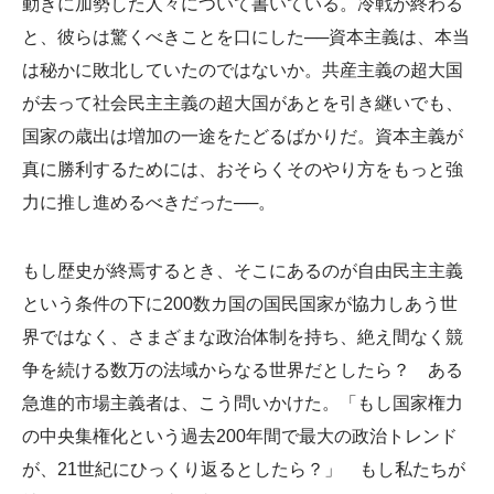
動きに加勢した人々について書いている。冷戦が終わる
と、彼らは驚くべきことを口にした──資本主義は、本当
は秘かに敗北していたのではないか。共産主義の超大国
が去って社会民主主義の超大国があとを引き継いでも、
国家の歳出は増加の一途をたどるばかりだ。資本主義が
真に勝利するためには、おそらくそのやり方をもっと強
力に推し進めるべきだった──。
もし歴史が終焉するとき、そこにあるのが自由民主主義
という条件の下に200数カ国の国民国家が協力しあう世
界ではなく、さまざまな政治体制を持ち、絶え間なく競
争を続ける数万の法域からなる世界だとしたら？ ある
急進的市場主義者は、こう問いかけた。「もし国家権力
の中央集権化という過去200年間で最大の政治トレンド
が、21世紀にひっくり返るとしたら？」 もし私たちが