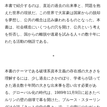
本書で紹介するのは、直近の過去の出来事と、問題を抱
えた世界の現状だ。この世界で大富豪は国家からの脱却
を夢想し、公共の概念は忌み嫌われるものとなった。本
書は、社会構造にいくつもの穴を開け、公共という考え
を拒否し、国からの離脱や逃避を試みる人々の数十年に
わたる活動の物語である。
＊
本書のテーマである破壊系資本主義の存在感の大きさを
理解するには、少し過去にさかのぼり、学者らが語って
きた過去数十年間の大きな出来事を思い出す必要があ
る。グローバル化の時代は、1989年11月9日に起きたベ
ルリンの壁の崩壊で幕を開けた。ブルース・スターリン
グは小説『ネットの中の島々』で、この密につながった