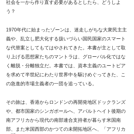
社会を一から作り直す必要があるとしたら、どうしよ
う？
1970年代に始まったゾーンは、迷走しがちな大衆民主主
義や、乱立し肥大化する扱いづらい国民国家のスマート
な代替案としてもてはやされてきた。本書が主として取
り上げる思想家たちのマントラは、グローバル化ではな
く離脱・分離独立だ。本書では、資本主義のユートピア
を求めて半世紀にわたり世界中を駆けめぐってきた、こ
の急進的市場主義者の一団を追っている。
その旅は、香港からロンドンの再開発地区ドックランズ
や、都市国家のシンガポールへ、アパルトヘイト後期の
南アフリカから現代の南部連合支持者が暮らす米国南
部、また米国西部のかつての未開拓地区へ、「アフリカ