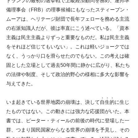
トランプの最初の選挙戦で上級経済顧問を務め、連邦準
備理事会（FRB）の理事候補にもなったスティーブン・
ムーアは、ヘリテージ財団で長年フェローを務める主流
の右派知識人だが、彼は率直にこう述べている。「資本
主義は民主主義よりずっと重要なものだ。私は民主主義
をそれほど信じてもいない」。これは軽いジョークでは
なく、うっかり口を滑らせたのでもない。この考えは確
固とした立場として過去50年間に静かに広がり、私たち
の法律や制度、そして政治的野心の様相に多大な影響を
与えてきた。
•
•
•
いま起きている世界地図の崩壊は、決して
自
生
的
に生じ
たものではない。この動きには強力な応援団がいた。本
書では、ピーター・ティールの前後の時代に登場した一
群、つまり国民国家からなる世界の崩壊を予見し、その