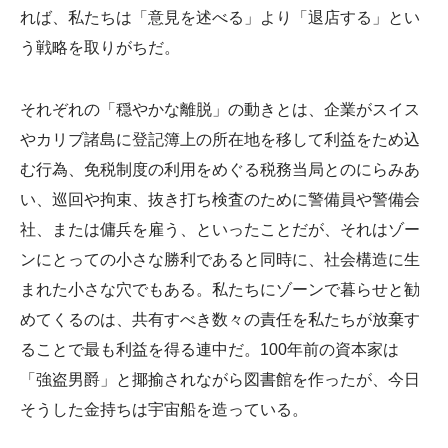
れば、私たちは「意見を述べる」より「退店する」とい
う戦略を取りがちだ。
それぞれの「穏やかな離脱」の動きとは、企業がスイス
やカリブ諸島に登記簿上の所在地を移して利益をため込
む行為、免税制度の利用をめぐる税務当局とのにらみあ
い、巡回や拘束、抜き打ち検査のために警備員や警備会
社、または傭兵を雇う、といったことだが、それはゾー
ンにとっての小さな勝利であると同時に、社会構造に生
まれた小さな穴でもある。私たちにゾーンで暮らせと勧
めてくるのは、共有すべき数々の責任を私たちが放棄す
ることで最も利益を得る連中だ。100年前の資本家は
「強盗男爵」と揶揄されながら図書館を作ったが、今日
そうした金持ちは宇宙船を造っている。