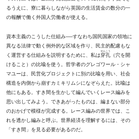
るうえに、寮に暮らしながら英国の生活賃金の数分の一
の報酬で働く外国人労働者が使える。
資本主義のこうした仕組み──すなわち国民国家の領地に
異なる法律で動く例外的な区域を作り、民主的配慮もな
せんこう
く運営する仕組みを説明するために、私は
穿孔
（穴を開
けること）の比喩を使う。哲学者のグレゴワール・シャ
マユーは、民営化プロジェクトに別の比喩を用い、社会
構造を内側から崩すカミキリムシになぞらえた。比喩は
他にもある。すき間を生かして編んでいくレース編みを
思い出してみよう。できあがったものは、編まない部分
のおかげで模様が完成する。レース編みの世界では、こ
れを透かし編みと呼ぶ。世界経済を理解するには、その
「すき間」を見る必要があるのだ。