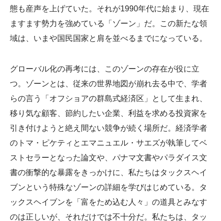
態も産声を上げていた。それが1990年代に始まり、現在
ますます勢力を強めている「ゾーン」だ。この新たな領
域は、いまや国民国家と肩を並べるまでになっている。
グローバル化の再考には、このゾーンの存在が役に立
つ。ゾーンとは、従来の世界地図が崩れ去る中で、学者
らの言う「オフショアの群島式経済区」として生まれ、
移り気な顧客、節約したい企業、利益を求める投資家を
引き付けようと絶え間ない競争が続く場所だ。経済学者
のトマ・ピケティとエマニュエル・サエズが執筆してベ
ストセラーとなった論文や、パナマ文書やパラダイス文
書の衝撃的な暴露をきっかけに、私たちはタックスヘイ
ブンという特殊なゾーンの詳細を学びはじめている。タ
ックスヘイブンを「富をため込む人々」の道具とみなす
のは正しいが、それだけでは不十分だ。私たちは、タッ