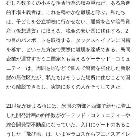
むしろ数多くの小さな拒否行為の積み重ねだ。ある急進
的市場主義者は、これを穏やかな離脱と呼ぶ。私たち
は、子どもを公立学校に行かせない、通貨を金や暗号資
産（仮想通貨）に換える、税金の安い国に移住する、2
つ目のパスポートを取得する、タックスヘイブンに国籍
を移す、といった方法で実際に離脱を達成できる。民間
企業が運営するミニ国家とも言えるゲーテッド・コミュ
ニティーは、周囲を塀などで囲んで警備を強化した新形
態の居住区だが、私たちはそうした場所に住むことで国
から離脱できるし、実際に多くの人がそうしてきた。
21世紀が始まる頃には、米国の南部と西部で新たに着工
した開発計画の約半数がゲーテッド・コミュニティーや
総合開発型不動産になっていた。入口にゲートのあるこ
うした「飛び地」は、いまやラゴスからブエノスアイレ