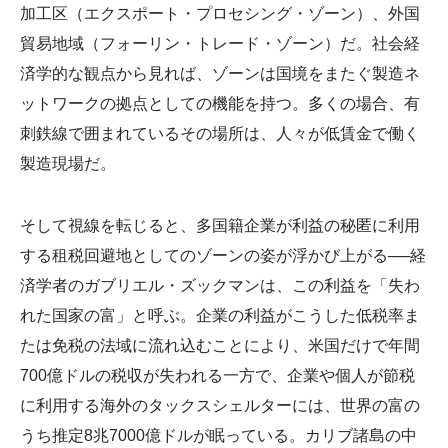
加工区（エクスポート・プロセシング・ゾーン）、外国
貿易地域（フォーリン・トレード・ゾーン）だ。社会経
済学的な観点から見れば、ゾーンは国境をまたぐ製造ネ
ットワークの拠点としての機能を持つ。多くの場合、有
刺鉄線で囲まれているその場所は、人々が低賃金で働く
製造現場だ。
そして視線を転じると、多国籍企業が利益の秘匿に利用
する租税回避地としてのゾーンの姿が浮かび上がる──経
済学者のガブリエル・ズックマンは、この利益を「失わ
れた国家の富」と呼ぶ。企業の利益がこうした低税率ま
たは免税の法域に流れ込むことにより、米国だけで年間
700億ドルの税収が失われる一方で、企業や個人が節税
に利用する海外のタックスシェルターには、世界の富の
うち推定8兆7000億ドルが眠っている。カリブ諸島の中