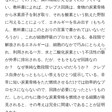
い。教科書によれば、クレブス回路は、食物の炭素骨格
から水素原子を剝ぎ取り、それを酸素という飢えた野獣
に与えることによって、エネルギーを生み出す（もちろ
ん、教科書にはこのとおりの言葉で書かれてはいないだ
ろうが）。これが細胞呼吸のプロセスである。各段階で
解放されるエネルギーは、細胞のなかで巧みにとらえら
むくろ
れ、利用される一方、水と二酸化炭素という不活性の
骸
が外界に排出される。だが、そもそもなぜ回路なの
か？ なぜ単純な数段階ではないのだろうか？ クレブ
ス自身がもっともらしい答えをひとつ提示している。非
常に短い炭素骨格をただ燃焼させるだけでは効率的なプ
ロセスにならないので、回路が必要になったというもの
だ。しかしのちに微小な炭素骨格を燃焼させる細菌が発
見されると、その考えは完全に間違いであることが証明