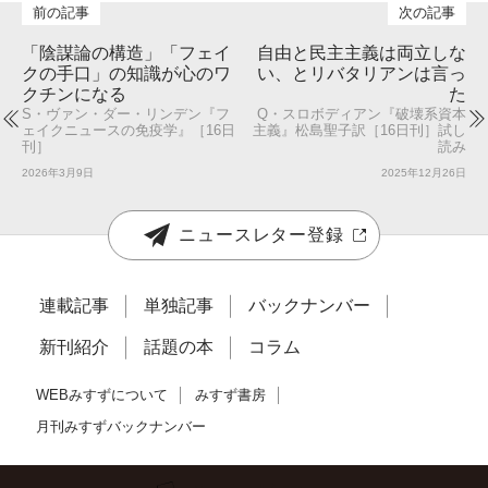
「陰謀論の構造」「フェイ
自由と民主主義は両立しな
クの手口」の知識が心のワ
い、とリバタリアンは言っ
クチンになる
た
S・ヴァン・ダー・リンデン『フ
Q・スロボディアン『破壊系資本
ェイクニュースの免疫学』［16日
主義』松島聖子訳［16日刊］試し
刊］
読み
2026年3月9日
2025年12月26日
ニュースレター登録
連載記事
単独記事
バックナンバー
新刊紹介
話題の本
コラム
WEBみすずについて
みすず書房
月刊みすずバックナンバー