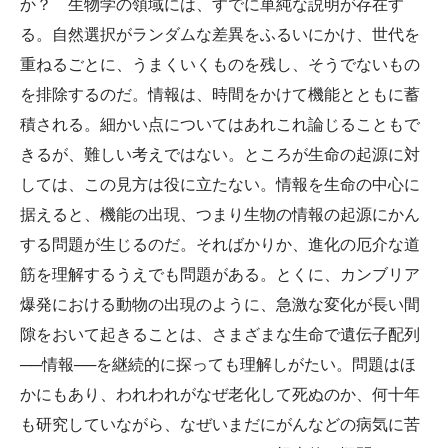
か？ 生物学の領域には、すでに単純な説明が存在す
る。自然選択がランダムな差異をふるいにかけ、世代を
重ねるごとに、うまくいくものを残し、そうでないもの
を排除するのだ。情報は、時間をかけて機能とともに蓄
積される。細かい点についてはあれこれ論じることもで
きるが、難しい考えではない。ところが生命の起源に対
しては、この見方は役に立たない。情報を生命の中心に
据えると、機能の出現、つまり生物の情報の起源にかん
する問題が生じるのだ。そればかりか、進化の厄介な道
筋を理解するうえでも問題がある。とくに、カンブリア
爆発における動物の出現のように、急激な変化が長い間
隙をおいて起きることは、さまざまな生命で遺伝子配列
──情報──を継続的に探っても理解しがたい。問題はほ
かにもあり、われわれがなぜ老化して死ぬのか、何十年
も研究していながら、なぜいまだにがんなどの病気に苦