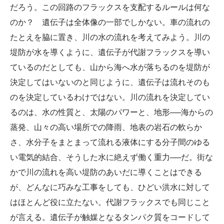
だろう。この回路のフラックスを支配するルールは何な
のか？ 遺伝子は全体像の一部でしかない。車の流れの
たとえを脇に置き、川の水の流れを考えてみよう。川の
堤防が水を導くように、遺伝子が代謝フラックスを導い
ているのだとしても、山から海へ水が落ちるのを堤防が
決定してはいないのと同じように、遺伝子は流れそのも
のを決定しているわけではない。川の流れを決定してい
るのは、水の性質と、太陽のパワーと、地形──海からの
蒸発、山々の高い場所での降雨、地表の岩石の軟らか
さ、水分子をまとまって流れる液体にする分子間のゆる
い電気的結合、そうした水に絶えず働く重力──だ。街な
かで川の流れを高い堤防のあいだに導くことはできる
が、どんなに巧みな工事をしても、ひどい洪水に対して
はほとんど役に立たない。代謝フラックスでも同じこと
が言える。遺伝子が触媒となるタンパク質をコードして