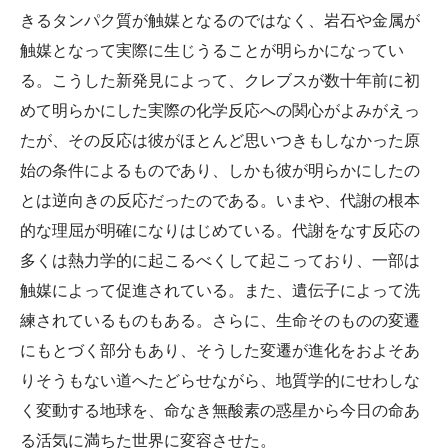
きるタンパク質が触媒となるのではなく、岩石や金属が
触媒となって実際に生じうることが明らかになってい
る。こうした新発見によって、クレブスが数十年前に初
めて明らかにした実際の化学反応への関心がよみがえっ
たが、その反応は彼がほとんど思いつきもしなかった原
始の条件によるものであり、しかも彼が明らかにしたの
とは逆向きの反応だったのである。いまや、代謝の根本
的な理屈が明確になりはじめている。代謝をなす反応の
多くは熱力学的に起こるべくして起こっており、一部は
触媒によって促進されている。また、遺伝子によって洗
練されているものもある。さらに、生命そのものの変遷
にもとづく部分もあり、そうした変遷が進化をおよそあ
りそうもない道へたどらせながら、地質学的にせわしな
く変動する地球を、命なき無酸素の惑星から今日の命あ
る活気に満ちた世界に変容させた。