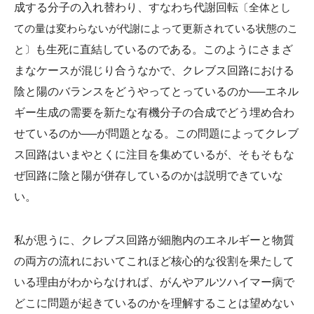
成する分子の入れ替わり、すなわち代謝回転
〔全体とし
ての量は変わらないが代謝によって更新されている状態のこ
と〕
も生死に直結しているのである。このようにさまざ
まなケースが混じり合うなかで、クレブス回路における
陰と陽のバランスをどうやってとっているのか──エネル
ギー生成の需要を新たな有機分子の合成でどう埋め合わ
せているのか──が問題となる。この問題によってクレブ
ス回路はいまやとくに注目を集めているが、そもそもな
ぜ回路に陰と陽が併存しているのかは説明できていな
い。
私が思うに、クレブス回路が細胞内のエネルギーと物質
の両方の流れにおいてこれほど核心的な役割を果たして
いる理由がわからなければ、がんやアルツハイマー病で
どこに問題が起きているのかを理解することは望めない