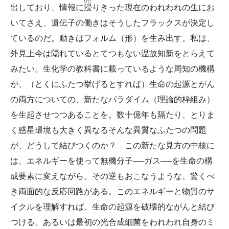
ひた
出しており、情報に
浸
りきった現在のわれわれの生にお
いてさえ、遺伝子の働きはそうしたフラックスが決定し
ているのだ。動きはフォルム（形）を生み出す。私は、
外見上今は隠れているとてつもない温故知新をとらえて
みたい。生化学の教科書に載っているような周知の機構
が、（とくにふたつ挙げるとすれば）生命の起源とがん
の両方についての、新たなパラダイム（理論的枠組み）
を生起させつつあることを。数十億年も隔たり、とりま
く惑星環境も大きく異なるそんな異質なふたつの問題
が、どうして結びつくのか？ この新たな見方の中核に
は、エネルギーを使って無機分子──ガス──を生命の構
成要素に変えながら、その逆もおこなうような、驚くべ
き両面的な反応回路がある。このエネルギーと物質のサ
イクルを理解すれば、生命の起源を破壊的ながんと結び
つける、あるいは最初の光合成細菌をわれわれ自身のミ