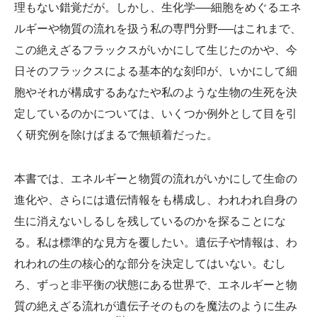
理もない錯覚だが。しかし、生化学──細胞をめぐるエネ
ルギーや物質の流れを扱う私の専門分野──はこれまで、
この絶えざるフラックスがいかにして生じたのかや、今
日そのフラックスによる基本的な刻印が、いかにして細
胞やそれが構成するあなたや私のような生物の生死を決
定しているのかについては、いくつか例外として目を引
く研究例を除けばまるで無頓着だった。
本書では、エネルギーと物質の流れがいかにして生命の
進化や、さらには遺伝情報をも構成し、われわれ自身の
生に消えないしるしを残しているのかを探ることにな
る。私は標準的な見方を覆したい。遺伝子や情報は、わ
れわれの生の核心的な部分を決定してはいない。むし
ろ、ずっと非平衡の状態にある世界で、エネルギーと物
質の絶えざる流れが遺伝子そのものを魔法のように生み