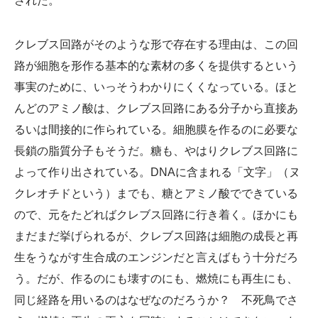
された。
クレブス回路がそのような形で存在する理由は、この回
路が細胞を形作る基本的な素材の多くを提供するという
事実のために、いっそうわかりにくくなっている。ほと
んどのアミノ酸は、クレブス回路にある分子から直接あ
るいは間接的に作られている。細胞膜を作るのに必要な
長鎖の脂質分子もそうだ。糖も、やはりクレブス回路に
よって作り出されている。DNAに含まれる「文字」（ヌ
クレオチドという）までも、糖とアミノ酸でできている
ので、元をたどればクレブス回路に行き着く。ほかにも
まだまだ挙げられるが、クレブス回路は細胞の成長と再
生をうながす生合成のエンジンだと言えばもう十分だろ
う。だが、作るのにも壊すのにも、燃焼にも再生にも、
同じ経路を用いるのはなぜなのだろうか？ 不死鳥でさ