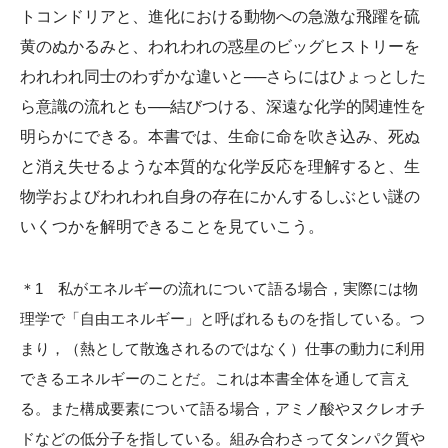
トコンドリアと、進化における動物への急激な飛躍を硫
黄のぬかるみと、われわれの惑星のビッグヒストリーを
われわれ同士のわずかな違いと──さらにはひょっとした
ら意識の流れとも──結びつける、深遠な化学的関連性を
明らかにできる。本書では、生命に命を吹き込み、死ぬ
と消え失せるような本質的な化学反応を理解すると、生
物学およびわれわれ自身の存在にかんするしぶとい謎の
いくつかを解明できることを見ていこう。
＊1 私がエネルギーの流れについて語る場合，実際には物
理学で「自由エネルギー」と呼ばれるものを指している。つ
まり，（熱として散逸されるのではなく）仕事の動力に利用
できるエネルギーのことだ。これは本書全体を通して言え
る。また構成要素について語る場合，アミノ酸やヌクレオチ
ドなどの低分子を指している。組み合わさってタンパク質や