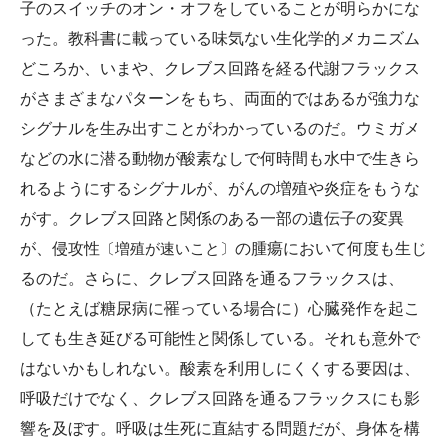
子のスイッチのオン・オフをしていることが明らかにな
った。教科書に載っている味気ない生化学的メカニズム
どころか、いまや、クレブス回路を経る代謝フラックス
がさまざまなパターンをもち、両面的ではあるが強力な
シグナルを生み出すことがわかっているのだ。ウミガメ
などの水に潜る動物が酸素なしで何時間も水中で生きら
れるようにするシグナルが、がんの増殖や炎症をもうな
がす。クレブス回路と関係のある一部の遺伝子の変異
が、侵攻性
〔増殖が速いこと〕
の腫瘍において何度も生じ
るのだ。さらに、クレブス回路を通るフラックスは、
（たとえば糖尿病に罹っている場合に）心臓発作を起こ
しても生き延びる可能性と関係している。それも意外で
はないかもしれない。酸素を利用しにくくする要因は、
呼吸だけでなく、クレブス回路を通るフラックスにも影
響を及ぼす。呼吸は生死に直結する問題だが、身体を構