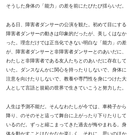
そうした身体の「能力」の差を前にたびたび揺らいだ。
ある日、障害者ダンサーの公演を観た。初めて目にする
障害者ダンサーの動きは印象的だったが、美しくはなか
った。理念だけでは正当化できない明白な「能力」の差
が、障害者ダンサーと非障害者ダンサーとのあいだに、
わたしと非障害者である友人たちとのあいだに存在して
いた。ダンスなんかに関心を持ったりしないで、身体に
注意を向けたりしないで、教養や専門性を身につけた大
人として言語と規範の世界で生きていこうと努力した。
人生は予測不能だ。そんなわたしが今では、車椅子から
降り、のそのそと這って舞台に上がったり下りたりして
いるのだ。ずっと縮こまってきた過去が悔やまれる。身
体を動かすことはなかなか楽しく、それに、思いのほか