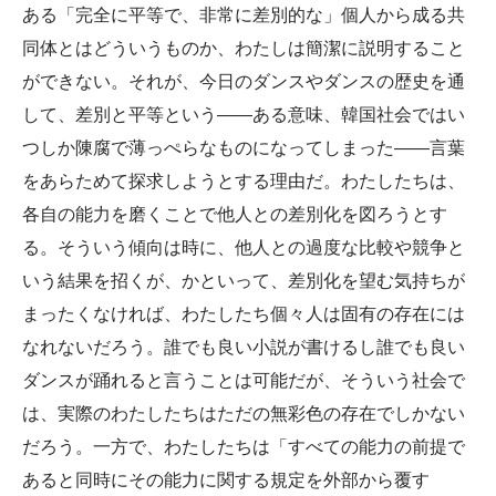
ある「完全に平等で、非常に差別的な」個人から成る共
同体とはどういうものか、わたしは簡潔に説明すること
ができない。それが、今日のダンスやダンスの歴史を通
して、差別と平等という――ある意味、韓国社会ではい
つしか陳腐で薄っぺらなものになってしまった――言葉
をあらためて探求しようとする理由だ。わたしたちは、
各自の能力を磨くことで他人との差別化を図ろうとす
る。そういう傾向は時に、他人との過度な比較や競争と
いう結果を招くが、かといって、差別化を望む気持ちが
まったくなければ、わたしたち個々人は固有の存在には
なれないだろう。誰でも良い小説が書けるし誰でも良い
ダンスが踊れると言うことは可能だが、そういう社会で
は、実際のわたしたちはただの無彩色の存在でしかない
だろう。一方で、わたしたちは「すべての能力の前提で
あると同時にその能力に関する規定を外部から覆す