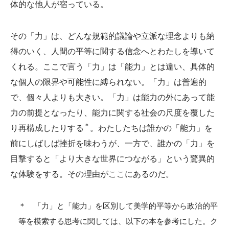
体的な他人が宿っている。
その「力」は、どんな規範的議論や立派な理念よりも納
得のいく、人間の平等に関する信念へとわたしを導いて
くれる。ここで言う「力」は「能力」とは違い、具体的
な個人の限界や可能性に縛られない。「力」は普遍的
で、個々人よりも大きい。「力」は能力の外にあって能
力の前提となったり、能力に関する社会の尺度を覆した
＊
り再構成したりする
。わたしたちは誰かの「能力」を
前にしばしば挫折を味わうが、一方で、誰かの「力」を
目撃すると「より大きな世界につながる」という驚異的
な体験をする。その理由がここにあるのだ。
＊ 「力」と「能力」を区別して美学的平等から政治的平
等を模索する思考に関しては、以下の本を参考にした。ク