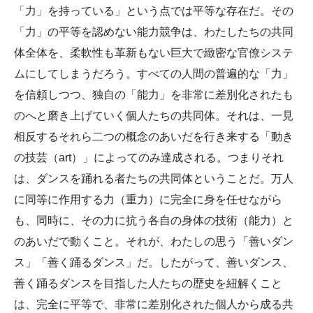
「力」を持っている」という点では平等な存在だ。その
「力」の平等を認めない能力競争は、わたしたちの共同
体全体を、柔軟性も革新もない巨大で緻密な官僚システ
ムにしてしまうだろう。すべての人間の普遍的な「力」
を信頼しつつ、独自の「能力」を非常に差別化されたも
のへと磨き上げていく個人たちの共同体。それは、一見
相反するそれら二つの概念のあいだを行き来する「動き
の技芸（art）」によってのみ達成される。つまりそれ
は、ダンスを踊れる者たちの共同体ということだ。万人
に同等に作用する力（重力）に完全に身を任せながら
も、同時に、その力に抗う各自の身体の技術（能力）と
のあいだで動くこと。それが、わたしの思う「善いダン
ス」「善く踊るダンス」だ。したがって、善いダンス、
善く踊るダンスを目指した人たちの歴史を紐解くこと
は、完全に平等で、非常に差別化された個人から成る共