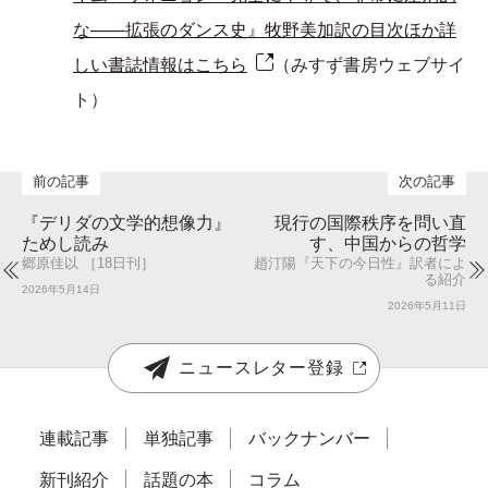
な――拡張のダンス史』牧野美加訳の目次ほか詳
しい書誌情報はこちら
（みすず書房ウェブサイ
ト）
『デリダの文学的想像力』
現行の国際秩序を問い直
ためし読み
す、中国からの哲学
郷原佳以 ［18日刊］
趙汀陽『天下の今日性』訳者によ
る紹介
2026年5月14日
2026年5月11日
ニュースレター登録
連載記事
単独記事
バックナンバー
新刊紹介
話題の本
コラム