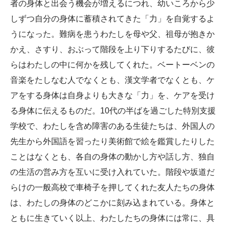
者の身体と出会う機会が増えるにつれ、幼いころから少
しずつ自分の身体に蓄積されてきた「力」を自覚するよ
うになった。難病を患うわたしを母や父、祖母が抱きか
かえ、さすり、おぶって階段を上り下りするたびに、彼
らはわたしの中に何かを残してくれた。ベートーベンの
音楽をたしなむ人でなくとも、漢文学者でなくとも、ケ
アをする身体は自身よりも大きな「力」を、ケアを受け
る身体に伝えるものだ。10代の半ばを過ごした特別支援
学校で、わたしを含め障害のある生徒たちは、外国人の
先生から外国語を習ったり美術館で絵を鑑賞したりした
ことはなくとも、各自の身体の動かし方や話し方、独自
の生活の営み方を互いに受け入れていた。階段や坂道だ
らけの一般高校で車椅子を押してくれた友人たちの身体
は、わたしの身体のどこかに刻み込まれている。身体と
ともに生きていく以上、わたしたちの身体には常に、具