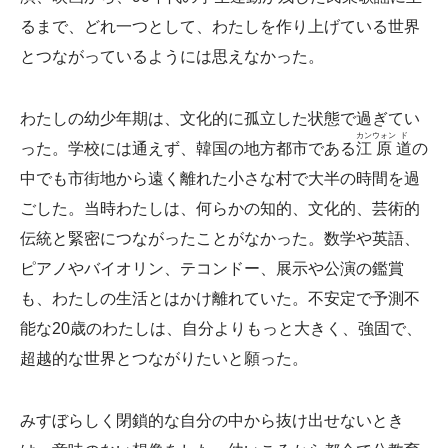
るまで、どれ一つとして、わたしを作り上げている世界
とつながっているようには思えなかった。
わたしの幼少年期は、文化的に孤立した状態で過ぎてい
カン
ウォン
ド
った。学校には通えず、韓国の地方都市である
江
原
道
の
中でも市街地から遠く離れた小さな村で大半の時間を過
ごした。当時わたしは、何らかの知的、文化的、芸術的
伝統と緊密につながったことがなかった。数学や英語、
ピアノやバイオリン、テコンドー、展示や公演の鑑賞
も、わたしの生活とはかけ離れていた。不安定で予測不
能な20歳のわたしは、自分よりもっと大きく、強固で、
超越的な世界とつながりたいと願った。
みすぼらしく閉鎖的な自分の中から抜け出せないとき