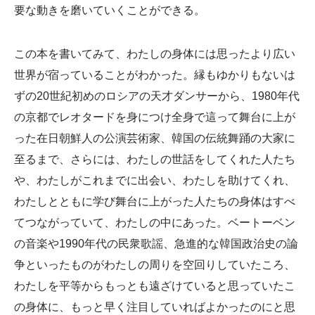
要な動きを磨いていくことができる。
この本を書いてみて、わたしの身体には思ったより広い
世界が宿っていることがわかった。縁もゆかりもないは
ずの20世紀初めのロシアの天才ダンサーから、1980年代
の京都でレオタードを身につけ全身で這って舞台に上が
った在日朝鮮人の公演芸術家、韓国の伝統舞踊の大家に
至るまで、さらには、わたしの世話をしてくれた人たち
や、わたしがこれまでに出会い、わたしを助けてくれ、
わたしとともに学び舞台に上がった人たちの身体はすべ
てつながっていて、わたしの中にあった。ベートーベン
の音楽や1990年代の民衆歌謡、急進的な韓国政治史の論
争といったものがわたしの周りを空回りしていたころ、
わたしを平等からもっとも遠ざけていると思っていたこ
の身体に、もっと早く注目していればよかったのにと思