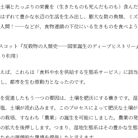
土壌とたっぷりの栄養を（生きたものも死んだものも）含んだ
はずれて豊かな水辺の生活を生み出し、膨大な数の魚類、ミズ
人間！──などが、食物連鎖の下位にいる生きものを食べよう
スコット『反穀物の人類史──国家誕生のディープヒストリー
7より引用）
えば、これらは「食料や水を供給する生態系サービス」に該当
し、都市を生む原動力となったのです。
を促進したもう一つの要因は、土壌を肥沃にする働きです。湿
塩、土壌が流れ込みます。このプロセスによって肥沃な土壌が
の栽培、すなわち「農業」の誕生を可能にしました。農業の発
の拡大を後押しします。つまり、湿地生態系はその豊かな生態
ための理想的な環境を提供したと言えます。