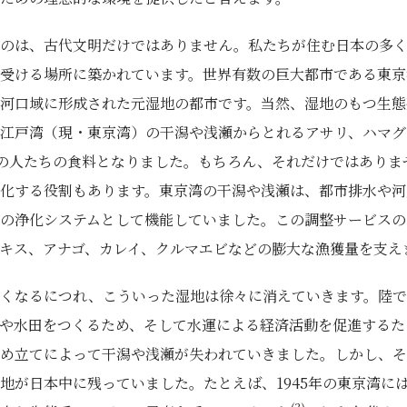
たのは、古代文明だけではありません。私たちが住む日本の多
受ける場所に築かれています。世界有数の巨大都市である東京
河口域に形成された元湿地の都市です。当然、湿地のもつ生態
江戸湾（現・東京湾）の干潟や浅瀬からとれるアサリ、ハマグ
人の人たちの食料となりました。もちろん、それだけではありませ
化する役割もあります。東京湾の干潟や浅瀬は、都市排水や河
の浄化システムとして機能していました。この調整サービスの
キス、アナゴ、カレイ、クルマエビなどの膨大な漁獲量を支え
くなるにつれ、こういった湿地は徐々に消えていきます。陸で
や水田をつくるため、そして水運による経済活動を促進するた
め立てによって干潟や浅瀬が失われていきました。しかし、そ
地が日本中に残っていました。たとえば、1945年の東京湾に