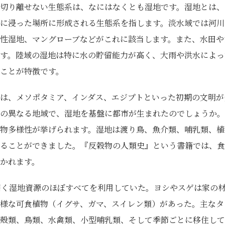
切り離せない生態系は、なにはなくとも湿地です。湿地とは、
に浸った場所に形成される生態系を指します。淡水域では河川
性湿地、マングローブなどがこれに該当します。また、水田や
す。陸域の湿地は特に水の貯留能力が高く、大雨や洪水によっ
ことが特徴です。
は、メソポタミア、インダス、エジプトといった初期の文明が
の異なる地域で、湿地を基盤に都市が生まれたのでしょうか。
物多様性が挙げられます。湿地は渡り鳥、魚介類、哺乳類、植
ることができました。『反穀物の人類史』という書籍では、食
かれます。
届く湿地資源のほぼすべてを利用していた。ヨシやスゲは家の
様な可食植物（イグサ、ガマ、スイレン類）があった。主なタ
殻類、鳥類、水禽類、小型哺乳類、そして季節ごとに移住して