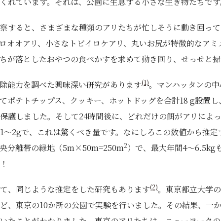
くれています。それは、公園に生息する小さな生き物たちです
察すると、さまざまな種類のアリたちが忙しそうに動き回って
ロオオアリ、小さなトビイロケアリ、丸いお尻が特徴的なアミ
ちが落としたおやつの食べかすを求めて動き回り、せっせと掃
(1)
除能力を調べた興味深い研究があります
。マンハッタンの中
てポテトチップス、クッキー、ホットドッグを合計18 g設置
保護しました。そして24時間後に、どれだけの餌がアリによ
1～2gで、これは驚くべき量です。なにしろこの数値から推定
2
分離帯の緑地（5m×50m=250m
）で、最大年間4～6.5k
！
(2)
て、同じような推定をした研究もあります
。東京都立大学の
ど、東京の10か所の公園で実験を行いました。その結果、一か所
いたことがわかりました。東京のアリたちは、ニューヨークの