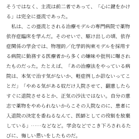
そうではなく、主流は前二者であって、「心に鍵をかけ
る」は完全に亜流であった。
私は、この亜流とされる治療モデルの専門病院で薬物
依存症臨床を学んだ。そのせいで、駆け出しの頃、依存
症関係の学会では、物理的／化学的拘束モデルを採用す
る病院に勤務する医療者から多くの嫌味や批判に曝され
たものだった。たとえば、「あの治療法をやっている病
院は、本気で治す気がないか、軽症例しか診ないってこ
とだ」「やめる気がある奴だけ入院させて、翻意したら
すぐに退院させるとか、正気の沙汰ではない。自分の意
志で薬物をやめられないからこその入院なのに、患者に
入退院の決定を委ねるなんて、医師としての役割を放棄
している」……などなど。学会などでこき下ろされるた
びに、悔しい思いをしたものだ。