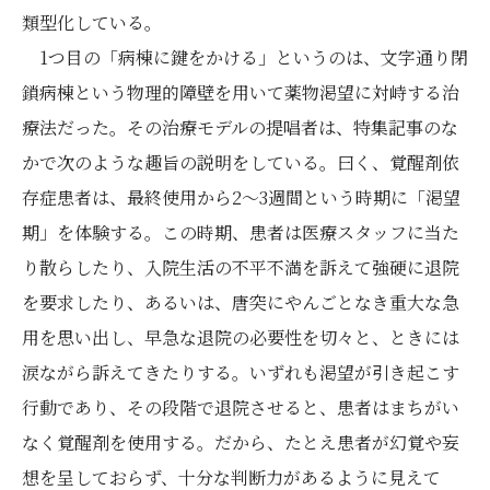
類型化している。
1つ目の「病棟に鍵をかける」というのは、文字通り閉
鎖病棟という物理的障壁を用いて薬物渇望に対峙する治
療法だった。その治療モデルの提唱者は、特集記事のな
かで次のような趣旨の説明をしている。曰く、覚醒剤依
存症患者は、最終使用から2～3週間という時期に「渇望
期」を体験する。この時期、患者は医療スタッフに当た
り散らしたり、入院生活の不平不満を訴えて強硬に退院
を要求したり、あるいは、唐突にやんごとなき重大な急
用を思い出し、早急な退院の必要性を切々と、ときには
涙ながら訴えてきたりする。いずれも渇望が引き起こす
行動であり、その段階で退院させると、患者はまちがい
なく覚醒剤を使用する。だから、たとえ患者が幻覚や妄
想を呈しておらず、十分な判断力があるように見えて