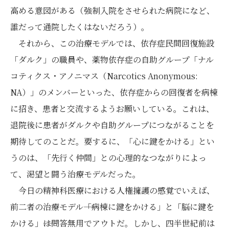
高める意図がある（強制入院をさせられた病院になど、
誰だって通院したくはないだろう）。
それから、この治療モデルでは、依存症民間回復施設
「ダルク」の職員や、薬物依存症の自助グループ「ナル
コティクス・アノニマス（Narcotics Anonymous:
NA）」のメンバーといった、依存症からの回復者を病棟
に招き、患者と交流するようお願いしている。これは、
退院後に患者がダルクや自助グループにつながることを
期待してのことだ。要するに、「心に鍵をかける」とい
うのは、「先行く仲間」との心理的なつながりによっ
て、渇望と闘う治療モデルだった。
今日の精神科医療における人権擁護の感覚でいえば、
前二者の治療モデル――「病棟に鍵をかける」と「脳に鍵を
かける」――は問答無用でアウトだ。しかし、四半世紀前は