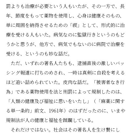
罰よりも治療が必要という人もいたが、その一方で、長
年、節度をもって薬物を使用し、心身は健康そのもの、
単に周囲を納得させるための「禊」として、形式的に治
療を受ける人もいた。病気なのに監獄行きというのもど
うかと思うが、他方で、病気でもないのに病院で治療を
受ける、というのも妙な話だ。
ただ、いずれの著名人たちも、逮捕直後の激しいバッ
シング報道に打ちのめされ、一時は真剣に自殺を考える
ほど追い詰められていた。皮肉な話だ。「被害者なき行
為」である薬物使用を法と刑罰によって規制したのは、
「人類の健康及び福祉に思いをいたし」（「麻薬に関す
る単一条約」前文、1961年）のはずだったのに、いまや
規制法が人の健康と福祉を蹂躙している。
それだけではない。社会はその著名人を生け贄にし