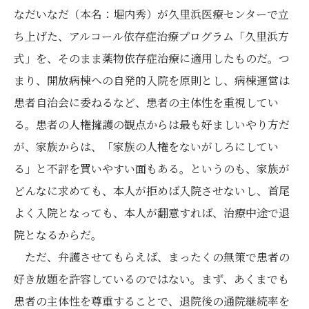
なだいなだ（本名：堀内秀）が久里浜医療センターで立
ち上げた、アルコール依存症治療プログラム「久里浜方
式」を、そのまま薬物依存症治療に適用したものだ。つ
まり、開放病棟への自発的入院を原則とし、病棟運営は
患者自治会に委ねるなど、患者の主体性を重視してい
る。患者の人権擁護の観点からは最も好ましいやり方だ
が、家族からは、「家族の人権をないがしろにしてい
る」と不評を買いやすい面もある。というのも、家族が
どんなに求めても、本人が拒めば入院させないし、首尾
よく入院となっても、本人が翻意すれば、治療中途で退
院となるからだ。
ただ、弁護させてもらえば、まったくの無策で患者の
好き放題を許容しているのではない。まず、あくまでも
患者の主体性を尊重することで、退院後の通院継続率を