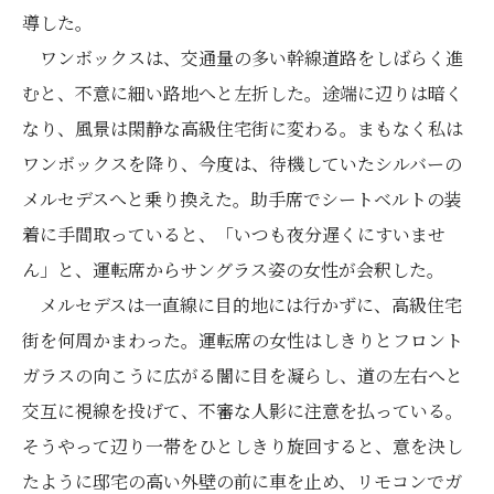
導した。
ワンボックスは、交通量の多い幹線道路をしばらく進
むと、不意に細い路地へと左折した。途端に辺りは暗く
なり、風景は閑静な高級住宅街に変わる。まもなく私は
ワンボックスを降り、今度は、待機していたシルバーの
メルセデスへと乗り換えた。助手席でシートベルトの装
着に手間取っていると、「いつも夜分遅くにすいませ
ん」と、運転席からサングラス姿の女性が会釈した。
メルセデスは一直線に目的地には行かずに、高級住宅
街を何周かまわった。運転席の女性はしきりとフロント
ガラスの向こうに広がる闇に目を凝らし、道の左右へと
交互に視線を投げて、不審な人影に注意を払っている。
そうやって辺り一帯をひとしきり旋回すると、意を決し
たように邸宅の高い外壁の前に車を止め、リモコンでガ