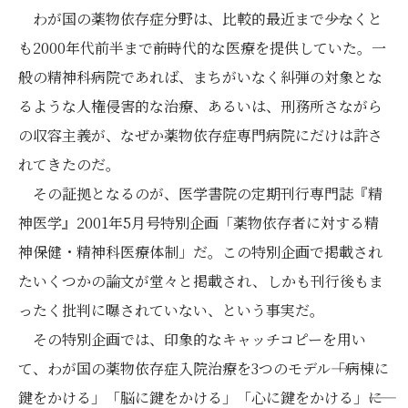
わが国の薬物依存症分野は、比較的最近まで――少なくと
も2000年代前半まで――前時代的な医療を提供していた。一
般の精神科病院であれば、まちがいなく糾弾の対象とな
るような人権侵害的な治療、あるいは、刑務所さながら
の収容主義が、なぜか薬物依存症専門病院にだけは許さ
れてきたのだ。
その証拠となるのが、医学書院の定期刊行専門誌『精
神医学』2001年5月号特別企画「薬物依存者に対する精
神保健・精神科医療体制」だ。この特別企画で掲載され
たいくつかの論文が堂々と掲載され、しかも刊行後もま
ったく批判に曝されていない、という事実だ。
その特別企画では、印象的なキャッチコピーを用い
て、わが国の薬物依存症入院治療を3つのモデル――「病棟に
鍵をかける」「脳に鍵をかける」「心に鍵をかける」――に