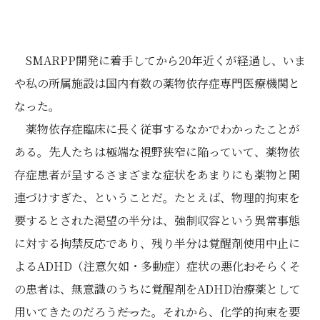
SMARPP開発に着手してから20年近くが経過し、いま
や私の所属施設は国内有数の薬物依存症専門医療機関と
なった。
薬物依存症臨床に長く従事するなかでわかったことが
ある。先人たちは極端な視野狭窄に陥っていて、薬物依
存症患者が呈するさまざまな症状をあまりにも薬物と関
連づけすぎた、ということだ。たとえば、物理的拘束を
要するとされた渇望の半分は、強制収容という異常事態
に対する拘禁反応であり、残り半分は覚醒剤使用中止に
よるADHD（注意欠如・多動症）症状の悪化――おそらくそ
の患者は、無意識のうちに覚醒剤をADHD治療薬として
用いてきたのだろう――だった。それから、化学的拘束を要