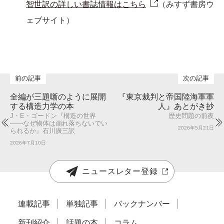
智世訳の詳しい書誌情報はこちら
（みすず書房ウ
ェブサイト）
全編が三題噺のように展開
『東京裁判と帝国陸海軍軍
する構造力学の本
人』あとがき抄
J・E・ゴードン『構造の世界
歴史問題の前夜
――なぜ物体は崩れ落ちないでい
2026年5月21日
られるか』石川廣三訳
2026年7月10日
ニュースレター登録
連載記事
単独記事
バックナンバー
新刊紹介
話題の本
コラム