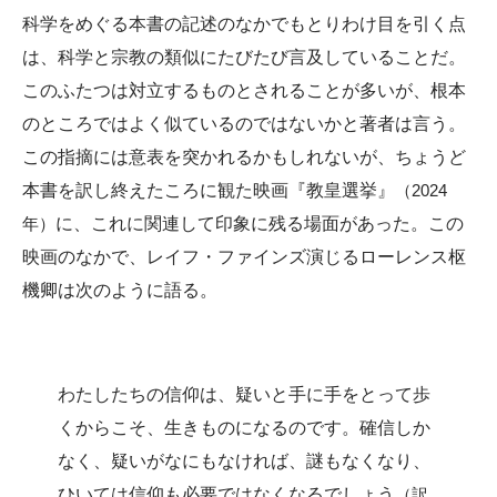
科学をめぐる本書の記述のなかでもとりわけ目を引く点
は、科学と宗教の類似にたびたび言及していることだ。
このふたつは対立するものとされることが多いが、根本
のところではよく似ているのではないかと著者は言う。
この指摘には意表を突かれるかもしれないが、ちょうど
本書を訳し終えたころに観た映画『教皇選挙』
（2024
年）
に、これに関連して印象に残る場面があった。この
映画のなかで、レイフ・ファインズ演じるローレンス枢
機卿は次のように語る。
わたしたちの信仰は、疑いと手に手をとって歩
くからこそ、生きものになるのです。確信しか
なく、疑いがなにもなければ、謎もなくなり、
ひいては信仰も必要ではなくなるでしょう
（訳