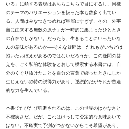
いる」に類する表現はあちらこちらで目にするし、同様
のテーマのバリエーションを扱った本も数多く出てい
る。人間はみなつきつめれば星屑にすぎず、その「外宇
宙に由来する無数の原子」が一時的に集まったひととき
の存在でしかない。だったら、生きることにいったいな
んの意味があるのか──そんな疑問は、だれもがいちどは
抱いたおぼえがあるのではないだろうか。この疑問の答
えを、ごく私的な体験をとおして模索する本書には、自
分のくぐり抜けたことを自分の言葉で綴ったときにしか
生じえない独特の説得力があり、逆説的だがそれが普遍
的な力を生んでいる。
本書でたびたび強調されるのは、この世界のはかなさと
不確実さだ。だが、これはけっして否定的な意味あいで
はない。不確実で予測がつかないからこそ希望があり、