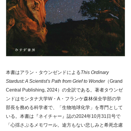
本書はアラン・タウンゼンドによる
This Ordinary
Stardust: A Scientist's Path from Grief to Wonder
（Grand
Central Publishing, 2024）の全訳である。著者タウンゼ
ンドはモンタナ大学W・A・フランケ森林保全学部の学
部長を務める科学者で、「生物地球化学」を専門として
いる。本書は『ネイチャー』誌の2024年10月31日号で
「心揺さぶるメモワール。途方もない悲しみと希死念慮