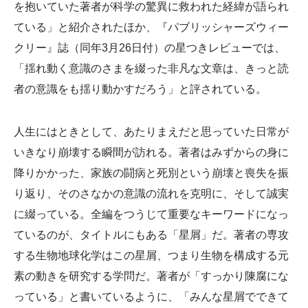
を抱いていた著者が科学の驚異に救われた経緯が語られ
ている」と紹介されたほか、『パブリッシャーズウィー
クリー』誌（同年3月26日付）の星つきレビューでは、
「揺れ動く意識のさまを綴った非凡な文章は、きっと読
者の意識をも揺り動かすだろう」と評されている。
人生にはときとして、あたりまえだと思っていた日常が
いきなり崩壊する瞬間が訪れる。著者はみずからの身に
降りかかった、家族の闘病と死別という崩壊と喪失を振
り返り、そのさなかの意識の流れを克明に、そして誠実
に綴っている。全編をつうじて重要なキーワードになっ
ているのが、タイトルにもある「星屑」だ。著者の専攻
する生物地球化学はこの星屑、つまり生物を構成する元
素の動きを研究する学問だ。著者が「すっかり陳腐にな
っている」と書いているように、「みんな星屑でできて