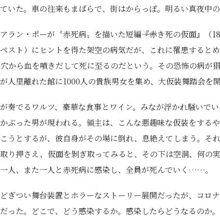
ていた。車の往来もまばらで、街はからっぽ。明るい真夜中の
アラン・ポーが〝赤死病〟を描いた短編――『赤き死の仮面』（18
ペスト）にヒントを得た架空の病気だが、これに罹患するとめ
毛穴から血を噴きだして死に至るのだという。その恐怖の病が
が人里離れた館に1000人の貴族男女を集め、大仮装舞踏会を
が奏でるワルツ、豪華な食事とワイン。みなが浮かれ騒いでい
かぶった男が現われる。領主は、こんな悪趣味な仮装をするや
暴こうとするが、彼自身がその場に倒れ、息絶えてしまう。そ
を取り押さえ、仮面を剝ぎ取ってみると、その下は空洞、何の
で一人、また一人と赤死病に感染し、全員が死んでいく……。
どぎつい舞台装置とホラーなストーリー展開だったが、コロナ
だった。どこで、どう感染するか。感染したらどうなるのか。