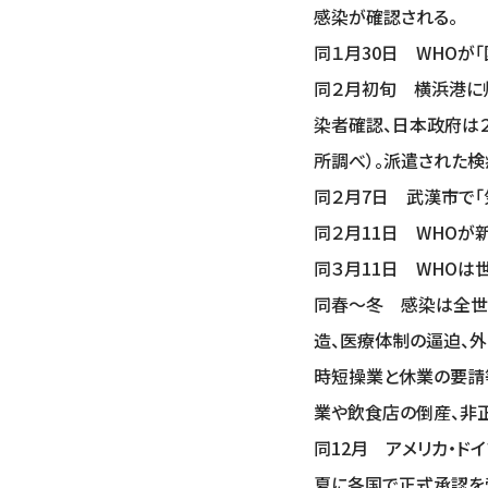
感染が確認される。
同１月30日 WHOが
同２月初旬 横浜港に帰
染者確認、日本政府は２
所調べ）。派遣された検
同２月7日 武漢市で
同２月11日 WHOが新
同３月11日 WHOは
同春～冬 感染は全世
造、医療体制の逼迫、
時短操業と休業の要請
業や飲食店の倒産、非
同12月 アメリカ・ド
夏に各国で正式承認を