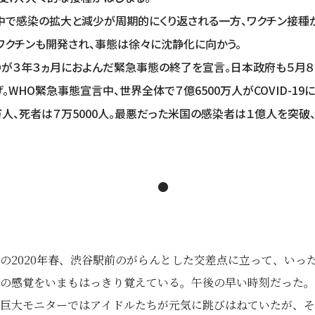
世界中で感染の拡大と減少が周期的にくり返される一方、ワクチン接種
ワクチンも開発され、事態は徐々に沈静化に向かう。
HOが３年３ヵ月におよんだ緊急事態の終了を宣言。日本政府も５月
WHO緊急事態宣言中、世界全体で７億6500万人がCOVID-19に
万人、死者は７万5000人。最悪だった米国の感染者は１億人を突破、
●
の2020年春、渋谷駅前のがらんとした交差点に立って、いっ
の感覚をいまもはっきり覚えている。午後の早い時刻だった。
巨大モニターではアイドルたちが元気に跳びはねていたが、そ