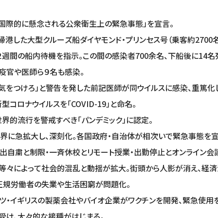
「国際的に懸念される公衆衛生上の緊急事態」を宣言。
港した大型クルーズ船ダイヤモンド・プリンセス号（乗客約2700名、
週間の船内待機を指示。この間の感染者700余名、下船後に14
疫官や医師ら９名も感染。
「気をつけろ」と警告を発した前記医師が同ウイルスに感染、重篤化
型コロナウイルスを「COVID-19」と命名。
世界的流行を警戒すべき「パンデミック」に認定。
界に急拡大し、深刻化。各国政府・自治体が相次いで緊急事態を
外出自粛と制限・一斉休校とリモート授業・出勤停止とオンライン会
等々によって社会的混乱と動揺が拡大。街頭から人影が消え、経済
正規労働者の失業や生活困窮が問題化。
イツ・イギリスの製薬会社やバイオ企業がワクチンを開発、緊急使用を
受け、大々的な接種がはじまる。