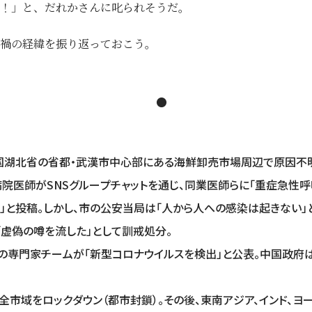
！」と、だれかさんに叱られそうだ。
禍の経緯を振り返っておこう。
●
 中国湖北省の省都・武漢市中心部にある海鮮卸売市場周辺で原因不
病院医師がSNSグループチャットを通じ、同業医師らに「重症急性呼吸
」と投稿。しかし、市の公安当局は「人から人への感染は起きない」
「虚偽の噂を流した」として訓戒処分。
国の専門家チームが「新型コロナウイルスを検出」と公表。中国政府
全市域をロックダウン（都市封鎖）。その後、東南アジア、インド、ヨ