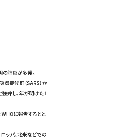
明の肺炎が多発。
器症候群（SARS）か
と強弁し、年が明けた１
はWHOに報告するとと
ーロッパ、北米などでの