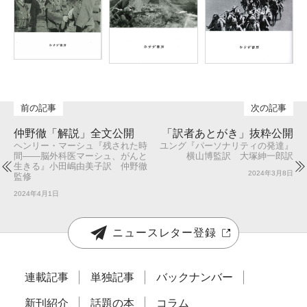
仲野徹「解説」全文公開
「訳者あとがき」抜粋公開
ヘンリー・マーシュ『残された時
ユング『パーソナリティの発達』
間――脳外科医マーシュ、がんと
横山博監訳 大塚紳一郎訳
生きる』小田嶋由美子訳 仲野徹
2024年3月8日
監修
2024年4月1日
ニュースレター登録
連載記事
単独記事
バックナンバー
新刊紹介
話題の本
コラム