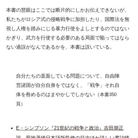
本書の慧眼はここでは断片的にしかお伝えできないが、
私たちがロシア式の侵略戦争に加担したり、国際法を無
視し人権を踏みにじる暴力行使をよしとするのではない
かぎり、武力を行使する必要のある局面で陥ってはなら
ない過誤がなんであるかを、本書は説いている。
自分たちの直面している問題について、自由陣
営諸国が自分自身をではなく、「戦争」それ自
体を咎めるのはまやかしでしかない（
本書350
頁）
E・シンプソン『21世紀の戦争と政治』吉田朋正
訳 菊地茂雄日本語版監修の目次ほか詳しい書誌情