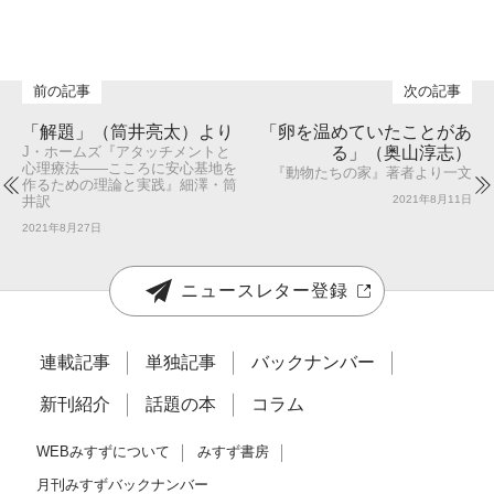
「解題」（筒井亮太）より
「卵を温めていたことがあ
る」（奥山淳志）
J・ホームズ『アタッチメントと
心理療法――こころに安心基地を
『動物たちの家』著者より一文
作るための理論と実践』細澤・筒
2021年8月11日
井訳
2021年8月27日
ニュースレター登録
連載記事
単独記事
バックナンバー
新刊紹介
話題の本
コラム
WEBみすずについて
みすず書房
月刊みすずバックナンバー