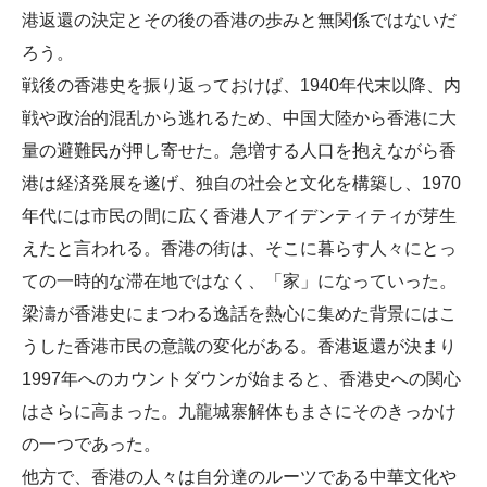
港返還の決定とその後の香港の歩みと無関係ではないだ
ろう。
戦後の香港史を振り返っておけば、1940年代末以降、内
戦や政治的混乱から逃れるため、中国大陸から香港に大
量の避難民が押し寄せた。急増する人口を抱えながら香
港は経済発展を遂げ、独自の社会と文化を構築し、1970
年代には市民の間に広く香港人アイデンティティが芽生
えたと言われる。香港の街は、そこに暮らす人々にとっ
ての一時的な滞在地ではなく、「家」になっていった。
梁濤が香港史にまつわる逸話を熱心に集めた背景にはこ
うした香港市民の意識の変化がある。香港返還が決まり
1997年へのカウントダウンが始まると、香港史への関心
はさらに高まった。九龍城寨解体もまさにそのきっかけ
の一つであった。
他方で、香港の人々は自分達のルーツである中華文化や