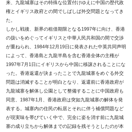
来、九龍城寨はその特殊な位置付けゆえに中国の歴代政
権とイギリス政府との間でしばしば外交問題となってき
た。
しかし戦後、新界の租借期限となる1997年に向け、香港
の扱いをめぐってイギリスと中華人民共和国の間で交渉
が重ねられ、1984年12月19日に発表された中英共同声明
によって、香港島と九龍半島を含む香港全体の主権が
1997年7月1日にイギリスから中国に移譲されることにな
った。香港返還が決まったことで九龍城寨をめぐる外交
問題は消滅することが明白となり、返還前に香港政府が
九龍城寨を解体し公園として整備することに中国政府も
同意、1987年1月、香港政府は突如九龍城寨の解体を発
表する。城寨内の住民の転居とそれに伴う補償問題など
が現実味を帯びていく中で、完全に姿を消す前に九龍城
寨の成り立ちから解体までの記録を残そうとしたのが本