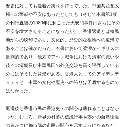
歴史に対しても愛着と誇りを持っていた。中国共産党政
権への警戒や不安はあったとしても（そして本書第1版
の刊行直後の1989年に起こった天安門事件はさらにその
不安を増大させることになったが）、香港返還とは植民
地からの脱却であり、文化的、歴史的な祖地への復帰で
あることは確かだった。本書において梁濤がイギリスに
批判的であり、他方でアヘン戦争における清軍の戦いや
後々の清朝及び中華民国の外交交渉を高く評価している
のにはそうした背景がある。香港人としてのアイデンテ
ィティと、中華の文化や歴史への誇りは矛盾するもので
はなかった。
返還後も香港市民の香港史への関心は薄れることはなか
った。むしろ、新界の村落の伝統行事や郊外の自然環境
の豊かさに都市部の市民が関心を示すようになるなど、