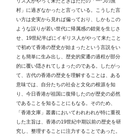
リス人がやって来たときはただの「一つの漁
村」に過ぎなかったと言っている。こうした言
い方は史実から見れば偏っており、しかもこの
ような誤りが若い世代に帰属感の錯覚を生じさ
せ、19世紀半ばにイギリス人がやって来たこと
で初めて香港の歴史が始まったという言説をい
とも簡単に生み出し、歴史的変遷の過程が部分
的に覆い隠されてしまったのである。したがっ
て、古代の香港の歴史を理解することは、ある
意味では、自分たちの社会と文化の根源を知
り、今日香港が祖国に復帰したのが歴史の必然
であることを知ることにもなる。そのため、
「香港文庫」叢書においてわれわれが特に重視
した主旨は、香港の19世紀中期以前の歴史を研
究し、整理することに注力することであった。