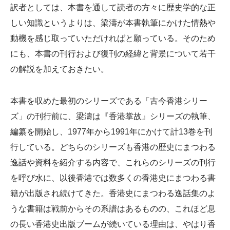
訳者としては、本書を通して読者の方々に歴史学的な正
しい知識というよりは、梁濤が本書執筆にかけた情熱や
動機を感じ取っていただければと願っている。そのため
にも、本書の刊行および復刊の経緯と背景について若干
の解説を加えておきたい。
本書を収めた最初のシリーズである「古今香港シリー
ズ」の刊行前に、梁濤は『香港掌故』シリーズの執筆、
編纂を開始し、1977年から1991年にかけて計13巻を刊
行している。どちらのシリーズも香港の歴史にまつわる
逸話や資料を紹介する内容で、これらのシリーズの刊行
を呼び水に、以後香港では数多くの香港史にまつわる書
籍が出版され続けてきた。香港史にまつわる逸話集のよ
うな書籍は戦前からその系譜はあるものの、これほど息
の長い香港史出版ブームが続いている理由は、やはり香