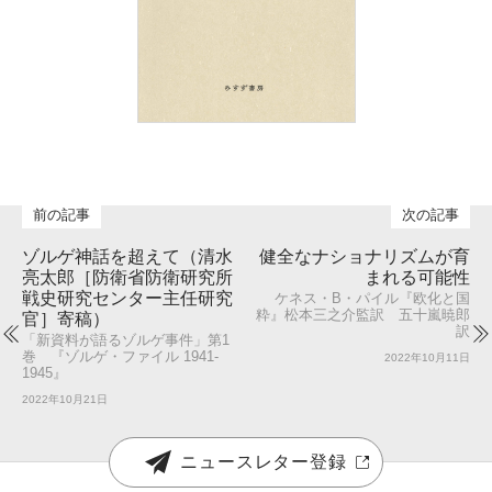
ゾルゲ神話を超えて（清水
健全なナショナリズムが育
亮太郎［防衛省防衛研究所
まれる可能性
戦史研究センター主任研究
ケネス・B・パイル『欧化と国
粋』松本三之介監訳 五十嵐暁郎
官］寄稿）
訳
「新資料が語るゾルゲ事件」第1
巻 『ゾルゲ・ファイル 1941-
2022年10月11日
1945』
2022年10月21日
ニュースレター登録