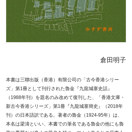
倉田明子
本書は三聯出版（香港）有限公司の「古今香港シリー
ズ」第1冊として刊行された魯金『九龍城寨史話』
（1988年刊）を題名のみ改めて復刊した、「香港文庫・
新古今香港シリーズ」第1冊『九龍城寨簡史』（2018年
刊）の日本語訳である。著者の魯金（1924-95年）は、
本名は梁濤といい、本書での筆名である魯金の他にも魯