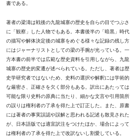
書である。
著者の梁濤は戦後の九龍城寨の歴史を自らの目でつぶさ
に「観察」した人物でもある。本書後半の「暗黒」時代
の描写や解体決定後の城寨をめぐる様々な記録の残し方
にはジャーナリストとしての梁の手腕が光っている。一
方本書の前半では広範な歴史資料を引用しながら、九龍
城寨の歴史的変遷が述べられている。ただし、著者は歴
史学研究者ではないため、史料の選択や解釈には学術的
な厳密さ、正確さを欠く部分もある。訳出にあたっては
可能な限り史料の原典に当たり、細かな文言や引用箇所
の誤りは権利者の了承を得た上で訂正した。また、原書
には著者の事実誤認や誤解と思われる記述も散見された
が、日本語版では適宜訳注をつけたほか、場合によって
は権利者の了承を得た上で改訳ないし割愛している。