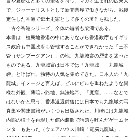
言や夏歴など多くの筆名を持つ。マカオ生まれの広東人
で、ジャーナリストとして新聞業界で働きながら、戦後
定住した香港で郷土史家として多くの著作を残した。
「古今香港シリーズ」全体の編者も梁濤である。
本書は、植民地香港の中にありながら香港政庁もイギリ
ス政府も中国政府も管轄することができなかった「三不
管（サンブーグアン）」の地、九龍城寨の歴史を述べた
ものである。九龍城寨は日本では「九龍城」「九龍城
砦」と呼ばれ、独特の人気を集めてきた。日本人の「九
龍城」イメージと言えば、ビルにビルを重ねたような異
様な外観、薄暗い路地、無法地帯、「魔窟」……などで
はないかと思う。香港返還前後には日本でも九龍城の写
真集や関連書籍がいくつも出版された。川崎には九龍城
内部の様子を再現した館内装飾で話題を呼んだゲームセ
ンターもあった（ウェアハウス川崎「電脳九龍城」、