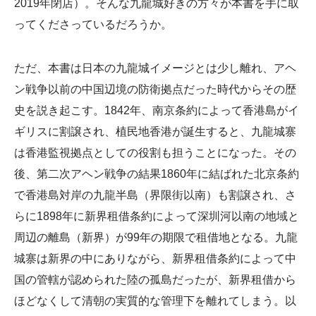
2019年閉店）。そんな九龍城好きの方々が本書を手に取
ってくださっているだろうか。
ただ、本書は日本の九龍城イメージとは少し離れ、アヘ
ン戦争以前の中国辺境の防衛拠点だった時代からその歴
史を説き起こす。1842年、南京条約によって香港島がイ
ギリスに割譲され、植民地香港が誕生すると、九龍城寨
は香港監視拠点としての役割も担うことになった。その
後、第二次アヘン戦争の結果1860年に結ばれた北京条約
で香港島対岸の九龍半島（界限街以南）も割譲され、さ
らに1898年に新界租借条約によって深圳河以南の地域と
周辺の離島（新界）が99年の期限で租借地となる。九龍
城寨は新界の中にありながら、新界租借条約によって中
国の管轄が認められた陸の孤島だったが、新界租借から
ほどなくして清朝の実質的な管理下を離れてしまう。以