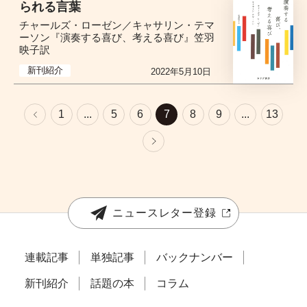
られる言葉
チャールズ・ローゼン／キャサリン・テマ
ーソン『演奏する喜び、考える喜び』笠羽
映子訳
新刊紹介
2022年5月10日
1
...
5
6
7
8
9
...
13
ニュースレター登録
連載記事
単独記事
バックナンバー
新刊紹介
話題の本
コラム