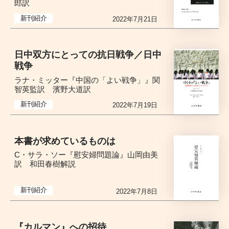
郎訳
新刊紹介
2022年7月21日
日中双方にとっての抗日戦争／日中
戦争
ラナ・ミッター『中国の「よい戦争」』関
智英監訳 濱野大道訳
新刊紹介
2022年7月19日
本書が求めているものは
C・サラ・ソー『慰安婦問題論』山岡由美
訳 和田春樹解説
新刊紹介
2022年7月8日
『カルマン』への招待