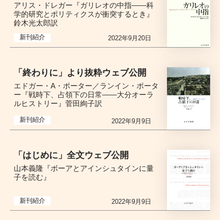
アリス・ドレガー『ガリレオの中指――科
学的研究とポリティクスが衝突するとき』
鈴木光太郎訳
新刊紹介
2022年9月20日
「終わりに」より抜粋ウェブ公開
エドガー・A・ポーター／ランイン・ポータ
ー『戦時下、占領下の日常――大分オーラ
ルヒストリー』菅田絢子訳
新刊紹介
2022年9月9日
「はじめに」全文ウェブ公開
山本義隆『ボーアとアインシュタインに量
子を読む』
新刊紹介
2022年9月9日