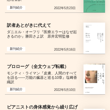
新刊紹介
2022年5月23日
訳者あとがきに代えて
ダニエル・オーフリ『医療エラーはなぜ起
きるのか』勝田さよ訳 原井宏明監修
新刊紹介
2022年5月16日
プロローグ（全文ウェブ転載）
モンティ・ライマン『皮膚、人間のすべて
を語る――万能の臓器と巡る10章』塩﨑香
織訳
新刊紹介
2022年5月10日
ピアニストの身体感覚から繰り広げ