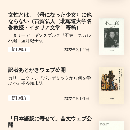
女性とは、〈母になった少女〉に他
ならない（古賀弘人［北海道大学名
誉教授・イタリア文学］寄稿）
ナタリーア・ギンズブルグ『不在』スカル
パ編 望月紀子訳
新刊紹介
2022年9月22日
訳者あとがきウェブ公開
カリ・ニクソン『パンデミックから何を学
ぶか』桐谷知未訳
新刊紹介
2022年9月21日
「日本語版に寄せて」全文ウェブ公
開