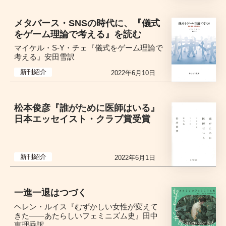
メタバース・SNSの時代に、『儀式
をゲーム理論で考える』を読む
マイケル・S-Y・チェ『儀式をゲーム理論で
考える』安田雪訳
新刊紹介
2022年6月10日
松本俊彦『誰がために医師はいる』
日本エッセイスト・クラブ賞受賞
新刊紹介
2022年6月1日
一進一退はつづく
ヘレン・ルイス『むずかしい女性が変えて
きた――あたらしいフェミニズム史』田中
恵理香訳