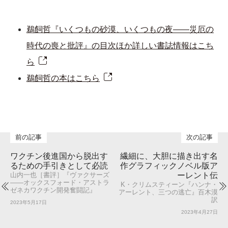
鵜飼哲『いくつもの砂漠、いくつもの夜――災厄の
時代の喪と批評』の目次ほか詳しい書誌情報はこち
ら
鵜飼哲の本はこちら
ワクチン後進国から脱出す
繊細に、大胆に描き出す名
るための手引きとして必読
作グラフィックノベル版ア
ーレント伝
山内一也［書評］『ヴァクサーズ
――オックスフォード・アストラ
K・クリムスティーン『ハンナ・
ゼネカワクチン開発奮闘記』
アーレント、三つの逃亡』百木漠
訳
2023年5月17日
2023年4月27日