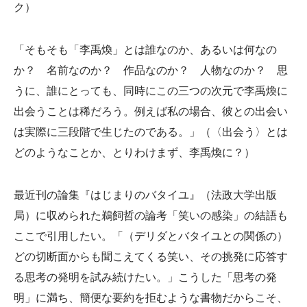
ク）
「そもそも「李禹煥」とは誰なのか、あるいは何なの
か？ 名前なのか？ 作品なのか？ 人物なのか？ 思
うに、誰にとっても、同時にこの三つの次元で李禹煥に
出会うことは稀だろう。例えば私の場合、彼との出会い
は実際に三段階で生じたのである。」（〈出会う〉とは
どのようなことか、とりわけまず、李禹煥に？）
最近刊の論集『はじまりのバタイユ』（法政大学出版
局）に収められた鵜飼哲の論考「笑いの感染」の結語も
ここで引用したい。「（デリダとバタイユとの関係の）
どの切断面からも聞こえてくる笑い、その挑発に応答す
る思考の発明を試み続けたい。」こうした「思考の発
明」に満ち、簡便な要約を拒むような書物だからこそ、