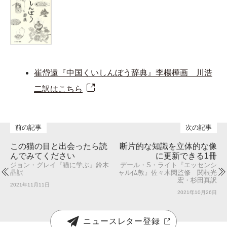
崔岱遠『中国くいしんぼう辞典』李楊樺画 川浩
二訳はこちら
この猫の目と出会ったら読
断片的な知識を立体的な像
んでみてください
に更新できる1冊
ジョン・グレイ『猫に学ぶ』鈴木
デール・S・ライト『エッセンシ
晶訳
ャル仏教』佐々木閑監修 関根光
宏・杉田真訳
2021年11月11日
2021年10月26日
ニュースレター登録