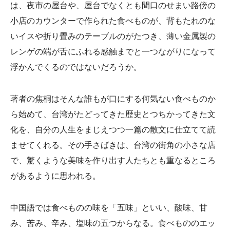
は、夜市の屋台や、屋台でなくとも間口のせまい路傍の
小店のカウンターで作られた食べものが、背もたれのな
いイスや折り畳みのテーブルのがたつき、薄い金属製の
レンゲの端が舌にふれる感触までと一つながりになって
浮かんでくるのではないだろうか。
著者の焦桐はそんな誰もが口にする何気ない食べものか
ら始めて、台湾がたどってきた歴史とつちかってきた文
化を、自分の人生をまじえつつ一篇の散文に仕立てて読
ませてくれる。その手さばきは、台湾の街角の小さな店
で、驚くような美味を作り出す人たちとも重なるところ
があるように思われる。
中国語では食べものの味を「五味」といい、酸味、甘
み、苦み、辛み、塩味の五つからなる。食べもののエッ