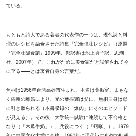
ている。
もともと詩人である著者の代表作の一つは、現代詩と料
理のレシピを融合させた詩集『完全強壮レシピ』（原題
『完全壮陽食譜』1999年、邦訳書は池上貞子訳、思潮
社、2007年）で、これがために美食家だと誤解されて今
に至る――とは著者自身の言葉だ。
焦桐は1956年台湾高雄市生まれ。本名は葉振富。まもな
く両親の離婚により、兄の葉振輝は父に、焦桐自身は母
に引き取られる（本書収録の「爆肉」にそのエピソード
が見える）。その後、大学統一試験に連続して不合格と
なり（「木瓜牛奶」）、兵役につく（「蚵嗲」）。1979
年に中国文化大学に合格、1980年に現代詩の創作で時報