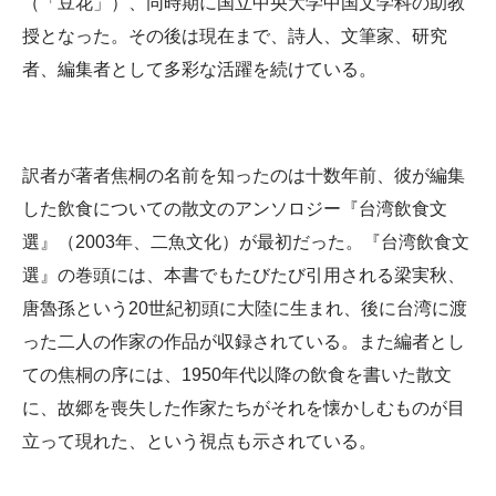
（「豆花」）、同時期に国立中央大学中国文学科の助教
授となった。その後は現在まで、詩人、文筆家、研究
者、編集者として多彩な活躍を続けている。
訳者が著者焦桐の名前を知ったのは十数年前、彼が編集
した飲食についての散文のアンソロジー『台湾飲食文
選』（2003年、二魚文化）が最初だった。『台湾飲食文
選』の巻頭には、本書でもたびたび引用される梁実秋、
唐魯孫という20世紀初頭に大陸に生まれ、後に台湾に渡
った二人の作家の作品が収録されている。また編者とし
ての焦桐の序には、1950年代以降の飲食を書いた散文
に、故郷を喪失した作家たちがそれを懐かしむものが目
立って現れた、という視点も示されている。