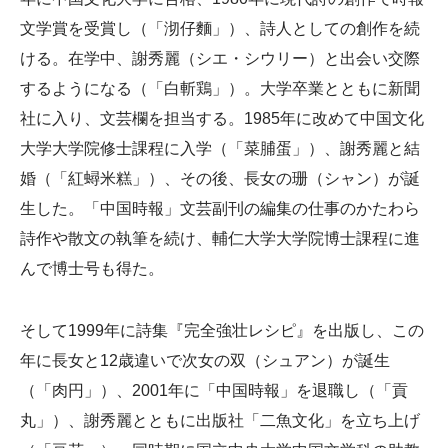
文学賞を受賞し（「沏仔麵」）、詩人としての創作を続
ける。在学中、謝秀麗（シエ・シウリー）と出会い交際
するようになる（「白斬鶏」）。大学卒業とともに新聞
社に入り、文芸欄を担当する。1985年に改めて中国文化
大学大学院修士課程に入学（「菜脯蛋」）、謝秀麗と結
婚（「紅蟳米糕」）、その後、長女の珊（シャン）が誕
生した。「中国時報」文芸副刊の編集の仕事のかたわら
詩作や散文の執筆を続け、輔仁大学大学院博士課程に進
んで博士号も得た。
そして1999年に詩集『完全強壮レシピ』を出版し、この
年に長女と12歳違いで次女の双（シュアン）が誕生
（「肉円」）、2001年に「中国時報」を退職し（「貢
丸」）、謝秀麗とともに出版社「二魚文化」を立ち上げ