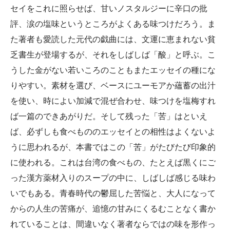
セイをこれに照らせば、甘いノスタルジーに辛口の批
評、涙の塩味というところがよくある味つけだろう。ま
た著者も愛読した元代の戯曲には、文運に恵まれない貧
乏書生が登場するが、それをしばしば「酸」と呼ぶ。こ
うした金がない若いころのこともまたエッセイの種にな
りやすい。素材を選び、ベースにユーモアか蘊蓄の出汁
を使い、時によい加減で混ぜ合わせ、味つけを塩梅すれ
ば一篇のできあがりだ。そして残った「苦」はといえ
ば、必ずしも食べもののエッセイとの相性はよくないよ
うに思われるが、本書ではこの「苦」がたびたび印象的
に使われる。これは台湾の食べもの、たとえば黒くにご
った漢方薬材入りのスープの中に、しばしば感じる味わ
いでもある。青春時代の鬱屈した苦悩と、大人になって
からの人生の苦痛が、追憶の甘みにくるむことなく書か
れていることは、間違いなく著者ならではの味を形作っ