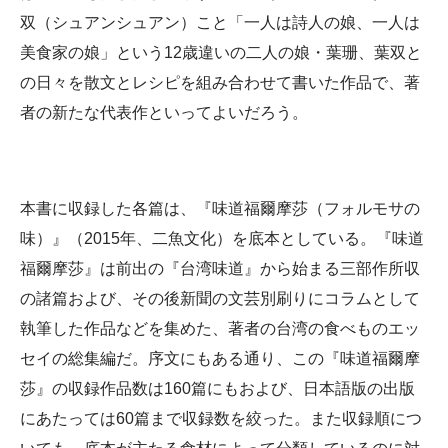
双（シュアンシュアン）こと「一人は詩人の娘、一人は
美食家の娘」という12歳違いの二人の娘・葉珊、葉双と
の日々を散文とレシピを組み合わせて書いた作品で、著
者の新たな代表作といってよいだろう。
本書に収録した各篇は、『味道福爾摩莎（フォルモサの
味）』（2015年、二魚文化）を底本としている。『味道
福爾摩莎』は前出の『台湾味道』から始まる三部作所収
の諸篇および、その後新聞の文芸別刷りにコラムとして
執筆した作品などを集めた、著者の台湾の食べものエッ
セイの総集編だ。序文にもある通り、この『味道福爾摩
莎』の収録作品数は160篇にもおよび、日本語版の出版
にあたっては60篇まで収録数を絞った。また収録順につ