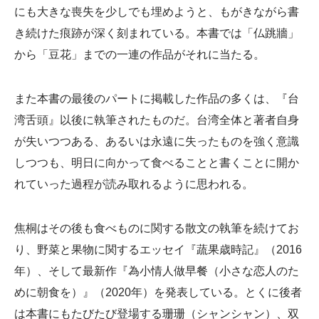
にも大きな喪失を少しでも埋めようと、もがきながら書
き続けた痕跡が深く刻まれている。本書では「仏跳牆」
から「豆花」までの一連の作品がそれに当たる。
また本書の最後のパートに掲載した作品の多くは、『台
湾舌頭』以後に執筆されたものだ。台湾全体と著者自身
が失いつつある、あるいは永遠に失ったものを強く意識
しつつも、明日に向かって食べることと書くことに開か
れていった過程が読み取れるように思われる。
焦桐はその後も食べものに関する散文の執筆を続けてお
り、野菜と果物に関するエッセイ『蔬果歳時記』（2016
年）、そして最新作『為小情人做早餐（小さな恋人のた
めに朝食を）』（2020年）を発表している。とくに後者
は本書にもたびたび登場する珊珊（シャンシャン）、双