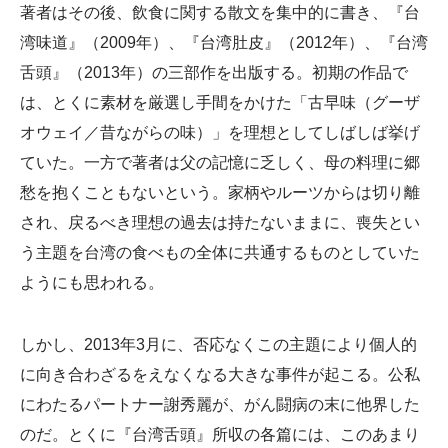
著者はその後、飲食に関する散文を集中的に書き、『台
湾味道』（2009年）、『台湾肚皮』（2012年）、『台湾
舌頭』（2013年）の三部作を出版する。初期の作品で
は、とくに素材を厳選し手間をかけた「古早味（グーザ
オウェイ／昔ながらの味）」を理想としてしばしば挙げ
ていた。一方で著者は父の記憶に乏しく、母の料理に郷
愁を抱くこともないという。家柄やルーツからは切り離
され、戻るべき理想の過去は持たないままに、喪失とい
う主題を台湾の食べもの全体に共通するものとしていた
ようにも思われる。
しかし、2013年3月に、否応なくこの主題により個人的
に向き合わざるをえなくなる大きな事件が起こる。公私
にわたるパートナー謝秀麗が、がん闘病の末に他界した
のだ。とくに『台湾舌頭』所収の各篇には、このあまり