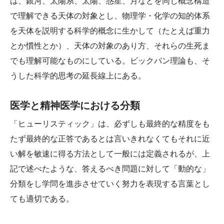
は、銀河、太陽系、太陽、惑星、月などを同じ概念構造
で理解できる天体の対象とし、物理学・化学の知的体系
を天体を説明する科学的概念に生かして（たとえば重力
とか慣性とか）、天体の対象のあり方、それらの生死ま
でも理解可能なものにしている。ビックバン理論も、そ
うした科学的思考の延長線上にある。
医学と精神医学における分類
「ヒューリスティック」は、必ずしも最終的な精度をも
たず最終的な正答であるとは言いきれなくてもそれに近
い解を敏速に得る方法として一般には定義されるが、上
記で述べたような、答えるべき問題に対して「動的な」
分類をし学問を進歩させていく努力を表現する言葉とし
ても適切である。