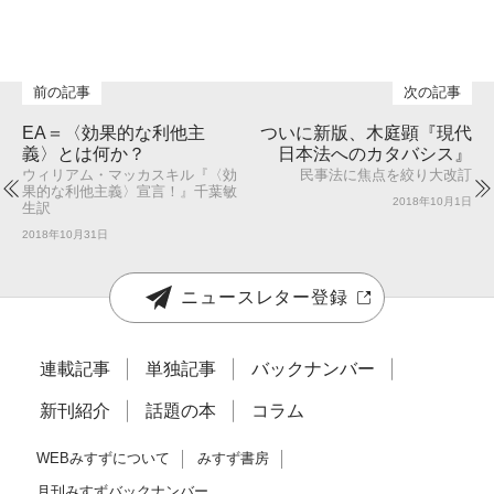
EA＝〈効果的な利他主
ついに新版、木庭顕『現代
義〉とは何か？
日本法へのカタバシス』
ウィリアム・マッカスキル『〈効
民事法に焦点を絞り大改訂
果的な利他主義〉宣言！』千葉敏
2018年10月1日
生訳
2018年10月31日
ニュースレター登録
連載記事
単独記事
バックナンバー
新刊紹介
話題の本
コラム
WEBみすずについて
みすず書房
月刊みすずバックナンバー