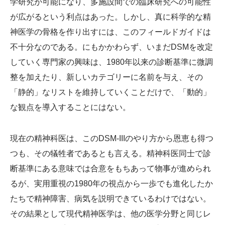
学研究が可能になり、多施設間での臨床研究への可能性
が広がるという利点はあった。しかし、真に科学的な精
神医学の骨格を作り出すには、このフィールドガイドは
不十分なのである。にもかかわらず、いまだDSMを改定
していく専門家の興味は、1980年以来の診断基準に微調
整を加えたり、新しいカテゴリーに名前を与え、その
「静的」なリストを維持していくことだけで、「動的」
な観点を導入することにはない。
現在の精神科医は、このDSM-IIIのやり方から恩恵も得つ
つも、その犠牲者であるとも言える。精神科医同士で診
断基準にある意味では合意をもちあって物事が進められ
るが、実用重視の1980年の視点から一歩でも進化したか
たちで精神障害、病気を説明できているわけではない。
その結果として現代精神医学は、他の医学分野と同じレ