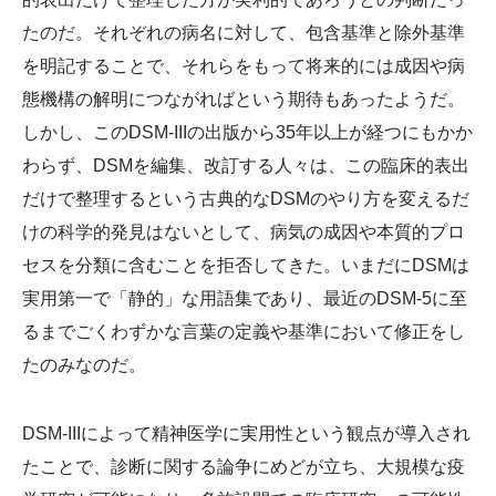
たのだ。それぞれの病名に対して、包含基準と除外基準
を明記することで、それらをもって将来的には成因や病
態機構の解明につながればという期待もあったようだ。
しかし、このDSM-IIIの出版から35年以上が経つにもかか
わらず、DSMを編集、改訂する人々は、この臨床的表出
だけで整理するという古典的なDSMのやり方を変えるだ
けの科学的発見はないとして、病気の成因や本質的プロ
セスを分類に含むことを拒否してきた。いまだにDSMは
実用第一で「静的」な用語集であり、最近のDSM‐5に至
るまでごくわずかな言葉の定義や基準において修正をし
たのみなのだ。
DSM-IIIによって精神医学に実用性という観点が導入され
たことで、診断に関する論争にめどが立ち、大規模な疫