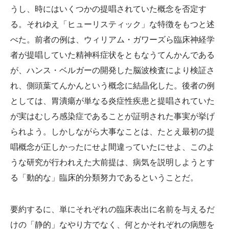
うし、時にはいくつかの提唱されていた概念を否定す
る。それゆえ「ヒューリスティック」な特徴をもつと述
べた。前者の例は、ウィリアム・ガワーズら臨床神経学
者が提唱していた精神科症状をともなうてんかんである
が、ハンス・ベルガーの開発した脳波検査により検証さ
れ、側頭葉てんかんという概念に結晶化した。後者の例
としては、胃潰瘍が単なる炎症性疾患と提唱されていた
が実はむしろ感染症であることが証明された事実が挙げ
られよう。しかしながら大事なことは、たとえ最初の提
唱概念が正しかったにせよ間違っていたにせよ、このよ
うな研究が行われえた大前提は、病気を説明しようとす
る「動的な」臨床的分類努力であるということだ。
要約するに、単にそれぞれの臨床表出に名前を与えるだ
けの「静的」なやり方でなく、何とかそれぞれの病態を