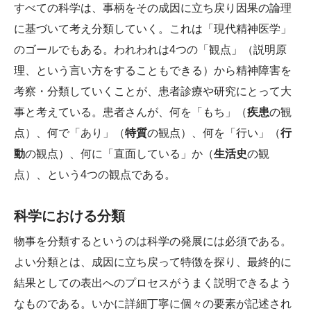
すべての科学は、事柄をその成因に立ち戻り因果の論理
に基づいて考え分類していく。これは「現代精神医学」
のゴールでもある。われわれは4つの「観点」（説明原
理、という言い方をすることもできる）から精神障害を
考察・分類していくことが、患者診療や研究にとって大
事と考えている。患者さんが、何を「もち」（
疾患
の観
点）、何で「あり」（
特質
の観点）、何を「行い」（
行
動
の観点）、何に「直面している」か（
生活史
の観
点）、という4つの観点である。
科学における分類
物事を分類するというのは科学の発展には必須である。
よい分類とは、成因に立ち戻って特徴を探り、最終的に
結果としての表出へのプロセスがうまく説明できるよう
なものである。いかに詳細丁寧に個々の要素が記述され