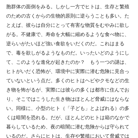
胞群体の面倒をみる。しかし一方でヒトは、生存と繁殖
のための古くからの生物的原則に逆らうことも多い。た
とえば、彼らは自分にとって有害な物質をむやみに欲し
がる。不健康で、寿命を大幅に縮めるような食べ物に、
逆らいがたいほど強い食欲をいだくのだ。これはまる
で、毒を欲しがるようなものだ。いったいどのようにし
て、このような進化が起きたのか？ もう一つの謎は、
ヒトがいだく恐怖が、環境中に実際に潜む危険に見合っ
ていないという点だ。多くのヒトはヘビやクモなどの生
き物を怖がるが、実際には彼らの多くは都市に住んでお
り、そこではこうした生き物はほとんど脅威にはならな
い。同様に、小型のヒト（「子ども」とよばれる）の多
くは暗闇を恐れる。だが、ほとんどのヒトは箱のなかで
暮らしているため、夜の暗闇に潜む危険からは守られて
いるのだ。さらにヒトは、生存や繁殖において脅威では