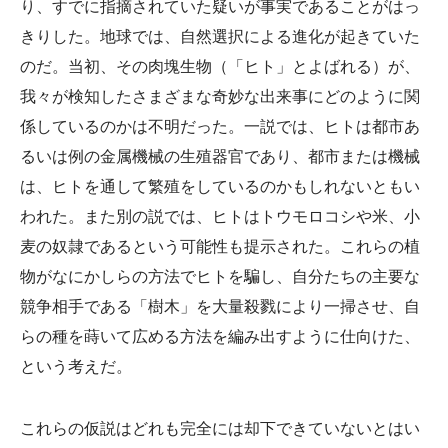
り、すでに指摘されていた疑いが事実であることがはっ
きりした。地球では、自然選択による進化が起きていた
のだ。当初、その肉塊生物（「ヒト」とよばれる）が、
我々が検知したさまざまな奇妙な出来事にどのように関
係しているのかは不明だった。一説では、ヒトは都市あ
るいは例の金属機械の生殖器官であり、都市または機械
は、ヒトを通して繁殖をしているのかもしれないともい
われた。また別の説では、ヒトはトウモロコシや米、小
麦の奴隷であるという可能性も提示された。これらの植
物がなにかしらの方法でヒトを騙し、自分たちの主要な
競争相手である「樹木」を大量殺戮により一掃させ、自
らの種を蒔いて広める方法を編み出すように仕向けた、
という考えだ。
これらの仮説はどれも完全には却下できていないとはい