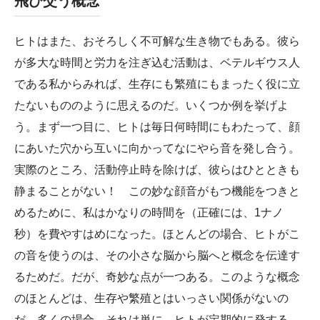
飛び交う概念
ヒトはまた、おそろしく不可解な生き物でもある。彼ら
が多大な時間と労力を注ぎ込む活動は、ベテルギウス人
である私からみれば、生存にも繁殖にもまったく役に立
たないもののように思えるのだ。いくつか例を挙げよ
う。まず一つ目に、ヒトは毎日何時間にもわたって、顔
にあいた穴から互いに向かってなにやら音を発し合う。
実際のところ、活動停止時を除けば、彼らはひとときも
静まることがない！ この妙な顔音がもつ機能をつきと
めるために、私はかなりの時間を（正確には、1ナノ
秒）を費やすはめになった。ほとんどの場合、ヒトがこ
の音を使うのは、その小さな脳から脳へと概念を伝達す
るためだ。だが、奇妙な点が一つある。このような概念
のほとんどは、生存や繁殖とはいっさい関係がないの
だ。多くの場合、それは単に、ヒトが定期的に発する