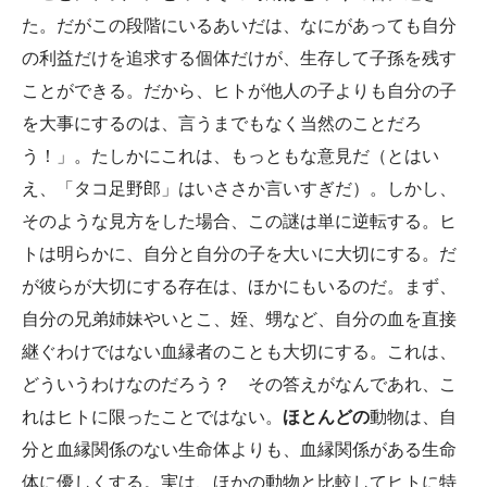
た。だがこの段階にいるあいだは、なにがあっても自分
の利益だけを追求する個体だけが、生存して子孫を残す
ことができる。だから、ヒトが他人の子よりも自分の子
を大事にするのは、言うまでもなく当然のことだろ
う！」。たしかにこれは、もっともな意見だ（とはい
え、「タコ足野郎」はいささか言いすぎだ）。しかし、
そのような見方をした場合、この謎は単に逆転する。ヒ
トは明らかに、自分と自分の子を大いに大切にする。だ
が彼らが大切にする存在は、ほかにもいるのだ。まず、
自分の兄弟姉妹やいとこ、姪、甥など、自分の血を直接
継ぐわけではない血縁者のことも大切にする。これは、
どういうわけなのだろう？ その答えがなんであれ、こ
れはヒトに限ったことではない。
ほとんどの
動物は、自
分と血縁関係のない生命体よりも、血縁関係がある生命
体に優しくする。実は、ほかの動物と比較してヒトに特