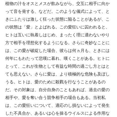
植物の汁をオスとメスが飲みながら、交互に相手に向か
って音を発する、などだ。このような儀式によって、と
きにふたりは激しく狂った状態に陥ることがあるが、こ
の状態は「愛」とよばれる。この愛狂いに囚われると、
ヒトは互いに執着しはじめ、まったく理に適わないやり
方で相手を理想化するようになる。さらに奇妙なことに
は、この愛が破綻した場合、彼らは何ヵ月も、ときには
何年にもわたって悲嘆に暮れ、嘆くことがある。ヒトに
とって、これが生物として有益な時間の過ごし方とはと
ても思えない。さらに愛は、より積極的な危険も及ぼし
うる。ヒトは、愛のために殺戮を行なうことがあるの
だ。その対象は、自分自身のこともあれば、過去の愛の
相手や、愛を奪い合う競争相手の場合もある。当初私
は、この愛狂いについて、適応のし損ないによって発生
した不具合か、あるいは心を操るウイルスによる作用な