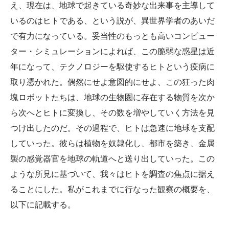
え、現在は、地球で起きている奇妙な出来事を主導して
いるのはヒトである、という説が、異世界学者のあいだ
で有力になっている。妥当性のもっとも高いコンピュー
ター・シミュレーションによれば、この脆弱な惑星は近
年になって、テクノロジーを駆使するヒトという疫病に
取り憑かれた。偶然にせよ意図的にせよ、この狂った肉
塊ロボットたちは、地球の生物圏に存在する物質を次か
ら次へとヒトに変換し、その数を増やしていく方法を見
つけ出したのだ。その過程で、ヒトは急速に地球を支配
していった。彼らは植物を奴隷化し、都市を築き、金属
製の感覚器官を地球の軌道へと送り出していった。この
ような所見に基づいて、我々はヒトを調査の焦点に据え
ることにした。私がこれまでに行なった観察の概要を、
以下に記載する。