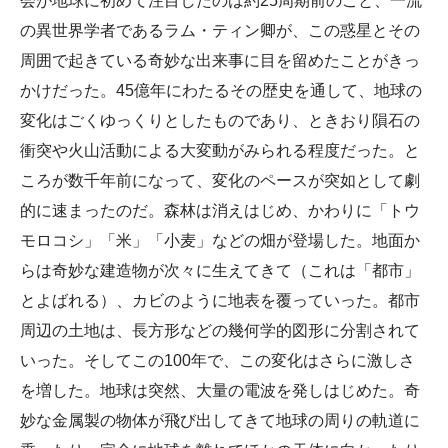
会が地球に初めて注目したのは約25周期前のこと、一流
の異世界学者であるラム・ティン卿が、この惑星とその
周囲で起きている奇妙な出来事に目を留めたことがきっ
かけだった。45億年にわたるその歴史を通して、地球の
変化はごくゆっくりとしたものであり、ときおり隕石の
衝突や火山活動による大変動がみられる程度だった。と
ころが数千年前になって、変化のペースが突如として劇
的に速まったのだ。森林は消えはじめ、かわりに「トウ
モロコシ」「米」「小麦」などの畑が登場した。地面か
らは奇妙な建造物が次々に生えてきて（これは「都市」
とよばれる）、カビのように地表を覆っていった。都市
周辺の土地は、長方形などの幾何学的図形に分割されて
いった。そしてこの100年で、この変化はさらに激しさ
を増した。地球は突然、大量の電波を発しはじめた。奇
妙な金属製の物体が飛び出してきて地球の周りの軌道に