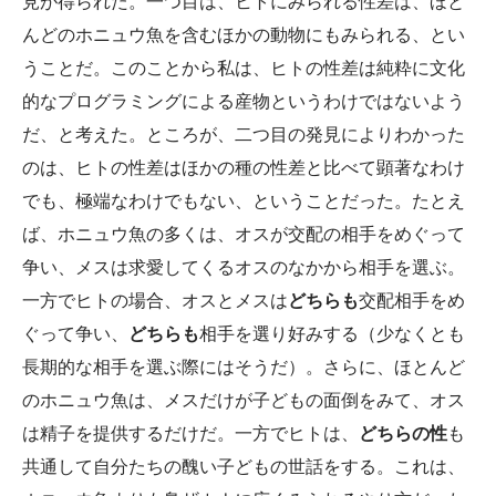
見が得られた。一つ目は、ヒトにみられる性差は、ほと
んどのホニュウ魚を含むほかの動物にもみられる、とい
うことだ。このことから私は、ヒトの性差は純粋に文化
的なプログラミングによる産物というわけではないよう
だ、と考えた。ところが、二つ目の発見によりわかった
のは、ヒトの性差はほかの種の性差と比べて顕著なわけ
でも、極端なわけでもない、ということだった。たとえ
ば、ホニュウ魚の多くは、オスが交配の相手をめぐって
争い、メスは求愛してくるオスのなかから相手を選ぶ。
一方でヒトの場合、オスとメスは
どちらも
交配相手をめ
ぐって争い、
どちらも
相手を選り好みする（少なくとも
長期的な相手を選ぶ際にはそうだ）。さらに、ほとんど
のホニュウ魚は、メスだけが子どもの面倒をみて、オス
は精子を提供するだけだ。一方でヒトは、
どちらの性
も
共通して自分たちの醜い子どもの世話をする。これは、