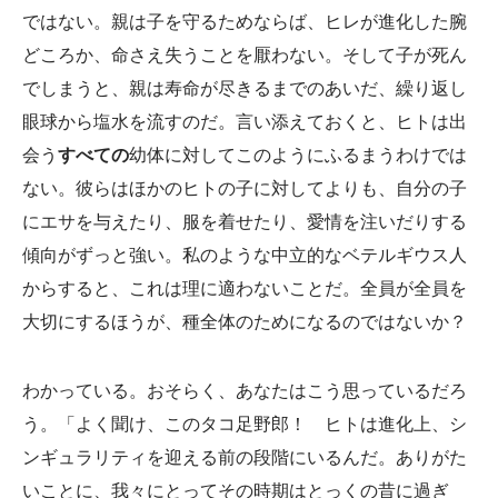
ではない。親は子を守るためならば、ヒレが進化した腕
どころか、命さえ失うことを厭わない。そして子が死ん
でしまうと、親は寿命が尽きるまでのあいだ、繰り返し
眼球から塩水を流すのだ。言い添えておくと、ヒトは出
会う
すべての
幼体に対してこのようにふるまうわけでは
ない。彼らはほかのヒトの子に対してよりも、自分の子
にエサを与えたり、服を着せたり、愛情を注いだりする
傾向がずっと強い。私のような中立的なベテルギウス人
からすると、これは理に適わないことだ。全員が全員を
大切にするほうが、種全体のためになるのではないか？
わかっている。おそらく、あなたはこう思っているだろ
う。「よく聞け、このタコ足野郎！ ヒトは進化上、シ
ンギュラリティを迎える前の段階にいるんだ。ありがた
いことに、我々にとってその時期はとっくの昔に過ぎ