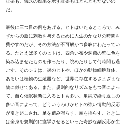
証拠も、儀式の効果を示す証拠もほとんどもたないの
だ。
最後に三つ目の例をあげる。ヒトはいたるところで、み
ずからの脳に刺激を与えるために人生のかなりの時間を
費やすのだが、その方法が不可解かつ多岐にわたってい
る。たとえば多くのヒトは、四角い布や洞窟の壁に色を
染み込ませたものを作ったり、眺めたりして何時間も過
ごす。そのシミは、裸のヒトや、ほかの動物細胞群体、
あるいは植物の生殖器など、世界に存在するさまざまな
物に似せてある。また、規則的なリズムをもつ音によっ
て、自ら催眠状態に入るヒトも多い。単純で繰り返しの
多い音によって、どういうわけかヒトの強い情動的反応
が引き起こされ、足を踏み鳴らす、頭を揺らす、ときに
は全身を規則的に痙攣させるといった奇妙な副反応が生