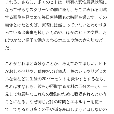
まれる。さらに、多くのヒトは、特有の変性意識状態に
なって平らなスクリーンの前に座り、そこに表れる明滅
する画像を見つめて毎日何時間もの時間を過ごす。その
画像とはたとえば、実際には起こっていないとわかりき
っている出来事を模したものや、ほかのヒトの交尾、お
ぼつかない様子で動きまわるホニュウ魚の赤ん坊など
だ。
これがどれほど奇妙なことか、考えてみてほしい。ヒト
がおしゃべりや、信仰および儀式、色のシミやリズミカ
ルな音などに生涯の20パーセントを費やすとするなら、
それはすなわち、彼らが摂取する食料の五分の一が、一
見して無意味なこれらの活動のために吸収されるという
ことになる。なぜ同じだけの時間とエネルギーを使っ
て、できるだけ多くの子や孫を産出しようとはしないの