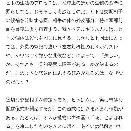
ヒトの生殖のプロセスは、地球上のほかの生物の基準に
照らしても、おそろしく奇妙なものだ。ヒトは交配相手
の候補を吟味する際、相手の体の外皮部分、特に頭部前
面を目視により精査する。我々ベテルギウス人には、ヒ
トの個体はどれも同じに見える。しかしヒト同士にとっ
ては、外見の微細な違い（左右対称性のわずかなズレ
や、シワのごく微かな兆候など）によって、「美しい」
か、それとも「美的要素に障害がある」かが決まるの
だ。このような恣意的に思える好みがあるのは、なぜな
のだろう？
適切な交配相手を特定すると、ヒトは次に、実に奇妙な
配偶儀式を開始するが、この儀式にはさまざまな種類が
ある。たとえば、オスが植物の生殖器（「花」とよばれ
る）を束にしたものをメスに贈る、あるいは発酵させた