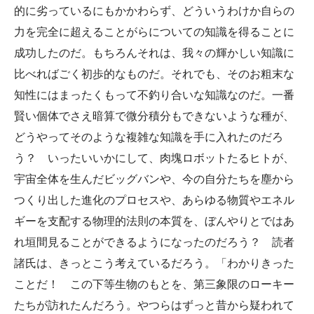
的に劣っているにもかかわらず、どういうわけか自らの
力を完全に超えることがらについての知識を得ることに
成功したのだ。もちろんそれは、我々の輝かしい知識に
比べればごく初歩的なものだ。それでも、そのお粗末な
知性にはまったくもって不釣り合いな知識なのだ。一番
賢い個体でさえ暗算で微分積分もできないような種が、
どうやってそのような複雑な知識を手に入れたのだろ
う？ いったいいかにして、肉塊ロボットたるヒトが、
宇宙全体を生んだビッグバンや、今の自分たちを塵から
つくり出した進化のプロセスや、あらゆる物質やエネル
ギーを支配する物理的法則の本質を、ぼんやりとではあ
れ垣間見ることができるようになったのだろう？ 読者
諸氏は、きっとこう考えているだろう。「わかりきった
ことだ！ この下等生物のもとを、第三象限のローキー
たちが訪れたんだろう。やつらはずっと昔から疑われて