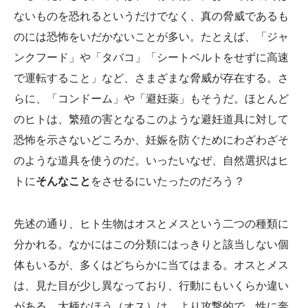
ないものを恐れるというだけでなく、真の脅威であるも
のには恐怖をいだかないことが多い。たとえば、「ジャ
ンクフード」や「タバコ」「シートベルトをせずに高速
で運転すること」など、さまざまな脅威が存在する。さ
らに、「コンドーム」や「避妊薬」もそうだ。ほとんど
のヒトは、繁殖の害となるこのような避妊道具に対して
恐怖を示さないどころか、妊娠を防ぐためにわざわざそ
のような道具を使うのだ。いったいなぜ、自然選択はヒ
トに
そんなこと
をさせるにいたったのだろう？
先述の通り、ヒト生物はオスとメスという二つの種類に
分かれる。なかにはこの分類にはっきりと該当しない個
体もいるが、多くはどちらかに当てはまる。オスとメス
は、見た目が少し異なっており、行動にもいくらか違い
がある。大柄なほう（オス）は、より攻撃的で、性に奔