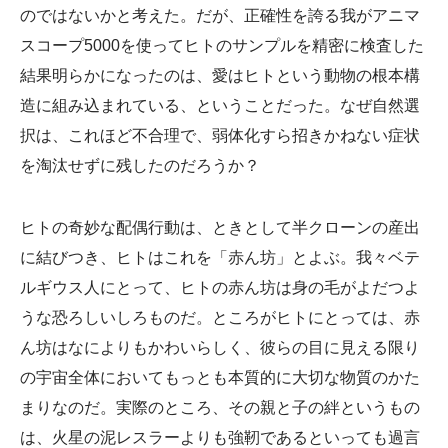
のではないかと考えた。だが、正確性を誇る我がアニマ
スコープ5000を使ってヒトのサンプルを精密に検査した
結果明らかになったのは、愛はヒトという動物の根本構
造に組み込まれている、ということだった。なぜ自然選
択は、これほど不合理で、弱体化すら招きかねない症状
を淘汰せずに残したのだろうか？
ヒトの奇妙な配偶行動は、ときとして半クローンの産出
に結びつき、ヒトはこれを「赤ん坊」とよぶ。我々ベテ
ルギウス人にとって、ヒトの赤ん坊は身の毛がよだつよ
うな恐ろしいしろものだ。ところがヒトにとっては、赤
ん坊はなによりもかわいらしく、彼らの目に見える限り
の宇宙全体においてもっとも本質的に大切な物質のかた
まりなのだ。実際のところ、その親と子の絆というもの
は、火星の泥レスラーよりも強靭󠄂であるといっても過言