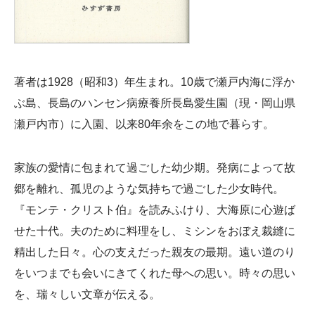
著者は1928（昭和3）年生まれ。10歳で瀬戸内海に浮か
ぶ島、長島のハンセン病療養所長島愛生園（現・岡山県
瀬戸内市）に入園、以来80年余をこの地で暮らす。
家族の愛情に包まれて過ごした幼少期。発病によって故
郷を離れ、孤児のような気持ちで過ごした少女時代。
『モンテ・クリスト伯』を読みふけり、大海原に心遊ば
せた十代。夫のために料理をし、ミシンをおぼえ裁縫に
精出した日々。心の支えだった親友の最期。遠い道のり
をいつまでも会いにきてくれた母への思い。時々の思い
を、瑞々しい文章が伝える。