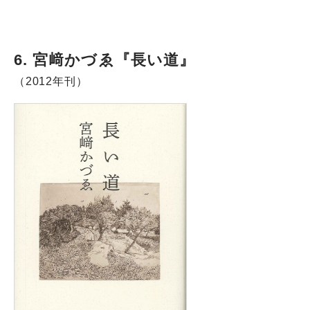
6. 宮﨑かづゑ『長い道』
（2012年刊）