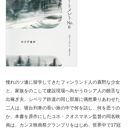
憧れのソ連に留学してきたフィンランド人の寡黙な少女
と、家族をのこして建設現場へ向かうロシア人の饒舌な
出稼ぎ夫。シベリア鉄道の同じ部屋に偶然乗りあわせた
二人は、寝台列車の長い旅の中で何を話し、何を思うの
か。本書を原作にしたユホ・クオスマネン監督の同名映
画は、カンヌ映画祭グランプリをはじめ、世界中で17冠