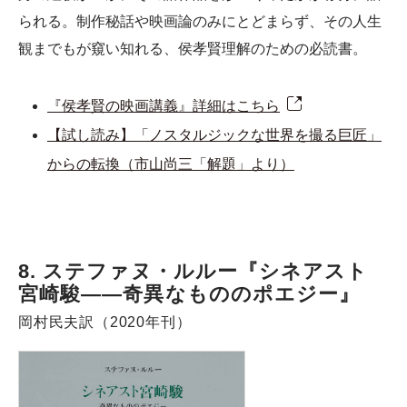
られる。制作秘話や映画論のみにとどまらず、その人生
観までもが窺い知れる、侯孝賢理解のための必読書。
『侯孝賢の映画講義』詳細はこちら
【試し読み】「ノスタルジックな世界を撮る巨匠」
からの転換（市山尚三「解題」より）
8. ステファヌ・ルルー『シネアスト
宮崎駿――奇異なもののポエジー』
岡村民夫訳（2020年刊）