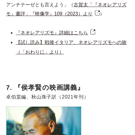
アンチテーゼとも言えよう」（
古賀太「『ネオレアリズ
モ』書評」『映像学』109（2023）より
）
『ネオレアリズモ』詳細はこちら
【試し読み】戦後イタリア、ネオレアリズモへの旅
（「おわりに」より）
7. 『侯孝賢の映画講義』
卓伯棠編、秋山珠子訳（2021年刊）