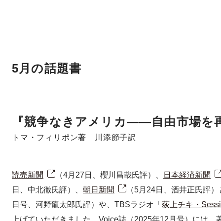
5月の話題書
『競争なきアメリカ――自由市場を
トマ・フィリポン著 川添節子訳
読売新聞
（4月27日、櫻川昌哉氏評）、
日本経済新聞
日、中北徹氏評）、
朝日新聞
（5月24日、酒井正氏評）
日号、河野龍太郎氏評）や、TBSラジオ「
荻上チキ・Sessi
上げていただきました。Voice誌（2025年12月号）に